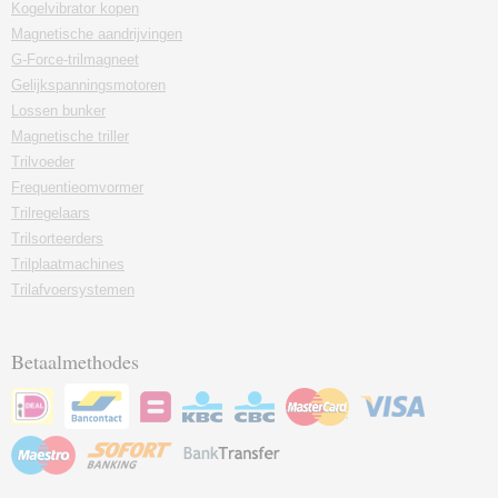
Kogelvibrator kopen
Magnetische aandrijvingen
G-Force-trilmagneet
Gelijkspanningsmotoren
Lossen bunker
Magnetische triller
Trilvoeder
Frequentieomvormer
Trilregelaars
Trilsorteerders
Trilplaatmachines
Trilafvoersystemen
Betaalmethodes