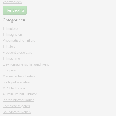
Voorwaarden
Herroeping
Categorieën
Trilmotoren
Trilmagneten
Pneumatische Trillers
Triltafels
Frequentieregelaars
Trilmachine
Elektromagnetische aandrijving
Kloppers
Magnetische vibrators
bonfigliolo-regelaar
MP Elettronica
Aluminium ball vibrator
Piston-vibrator kopen
Complete trilgoten
Ball vibrator kopen