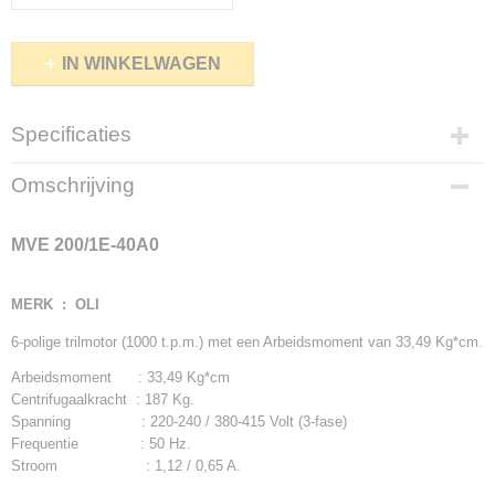
IN WINKELWAGEN
Specificaties
Productcode
Omschrijving
MVE200/1
Netto gewicht
MVE 200/1E-40A0
19,00 Kg
Bruto gewicht
20,00 Kg
MERK : OLI
6-polige trilmotor (1000 t.p.m.) met een Arbeidsmoment van 33,49 Kg*cm.
Arbeidsmoment : 33,49 Kg*cm
Centrifugaalkracht : 187 Kg.
Spanning : 220-240 / 380-415 Volt (3-fase)
Frequentie : 50 Hz.
Stroom : 1,12 / 0,65 A.