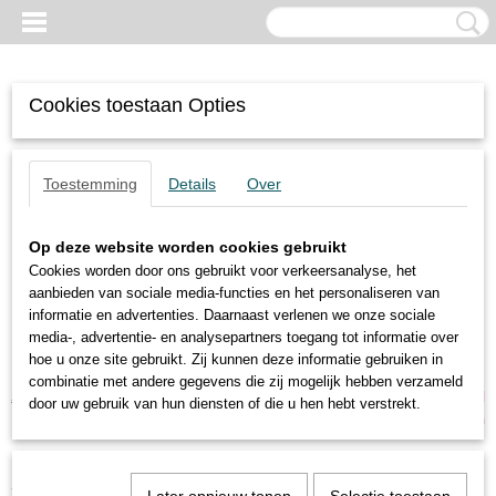
Cookies toestaan Opties
Toestemming
Details
Over
Op deze website worden cookies gebruikt
Cookies worden door ons gebruikt voor verkeersanalyse, het
aanbieden van sociale media-functies en het personaliseren van
informatie en advertenties. Daarnaast verlenen we onze sociale
media-, advertentie- en analysepartners toegang tot informatie over
hoe u onze site gebruikt. Zij kunnen deze informatie gebruiken in
combinatie met andere gegevens die zij mogelijk hebben verzameld
Inloggen
Registreren
UW WINKELWAGEN
door uw gebruik van hun diensten of die u hen hebt verstrekt.
Geen producten
(0)
Home
>
Trilmotoren
>
6-polige motoren
>
Oli
>
MVE 200/1E-40A0