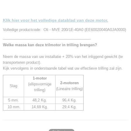
Klik hier voor het volledige datablad van deze motor.
Volledige productcode: Oli - MVE 200/1E-40A0 (EE60020040A0JA0000)
---------------------------------------------------------------------------
Welke massa kan deze trilmotor in trilling brengen?
Neem de massa van uw installatie + 20% van het inliggend gewicht (te
transporteren product).
Kijk vervolgens in onderstaande tabel wat uw effectieve trilling zal zijn.
1-motor
2-motoren
(ellipsvormige
Slag
(Lineaire trilling)
trilling)
5 mm.
48,2 Kg.
96,4 Kg.
10 mm.
14,69 Kg.
29,4 Kg.