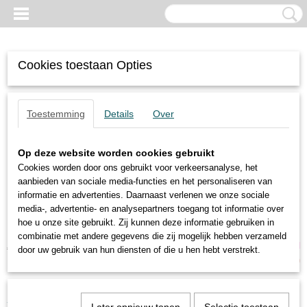
Cookies toestaan Opties
Toestemming
Details
Over
Op deze website worden cookies gebruikt
Cookies worden door ons gebruikt voor verkeersanalyse, het
aanbieden van sociale media-functies en het personaliseren van
informatie en advertenties. Daarnaast verlenen we onze sociale
media-, advertentie- en analysepartners toegang tot informatie over
hoe u onze site gebruikt. Zij kunnen deze informatie gebruiken in
combinatie met andere gegevens die zij mogelijk hebben verzameld
Inloggen
Registreren
UW WINKELWAGEN
door uw gebruik van hun diensten of die u hen hebt verstrekt.
Geen producten
(0)
Home
>
Trilmotoren
>
6-polige motoren
>
Oli
>
MVE 100/1E-30A0