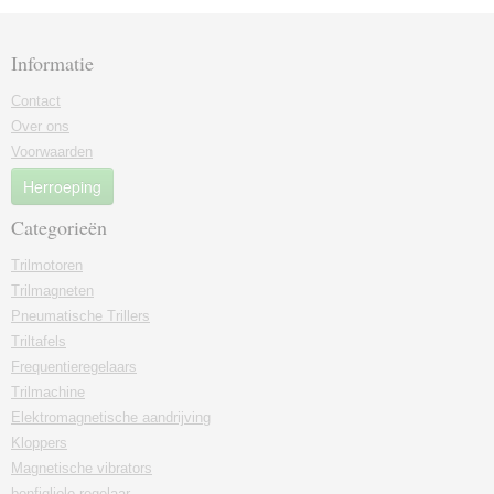
Informatie
Contact
Over ons
Voorwaarden
Herroeping
Categorieën
Trilmotoren
Trilmagneten
Pneumatische Trillers
Triltafels
Frequentieregelaars
Trilmachine
Elektromagnetische aandrijving
Kloppers
Magnetische vibrators
bonfigliolo-regelaar