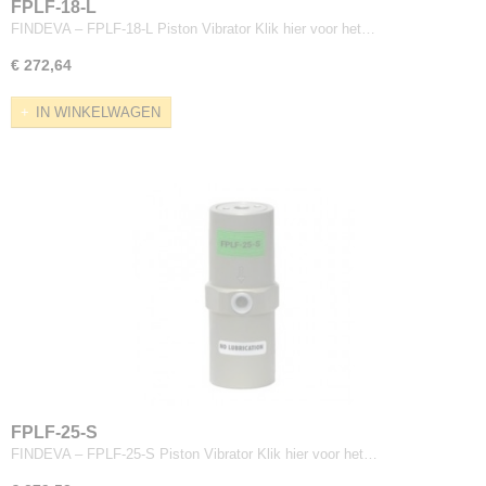
FPLF-18-L
FINDEVA – FPLF-18-L Piston Vibrator Klik hier voor het…
€ 272,64
IN WINKELWAGEN
FPLF-25-S
FINDEVA – FPLF-25-S Piston Vibrator Klik hier voor het…