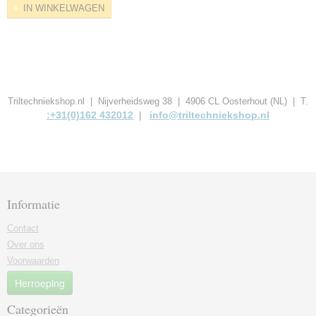
IN WINKELWAGEN
Triltechniekshop.nl | Nijverheidsweg 38 | 4906 CL Oosterhout (NL) | T.
:+31(0)162 432012
info@triltechniekshop.nl
|
Informatie
Contact
Over ons
Voorwaarden
Herroeping
Categorieën