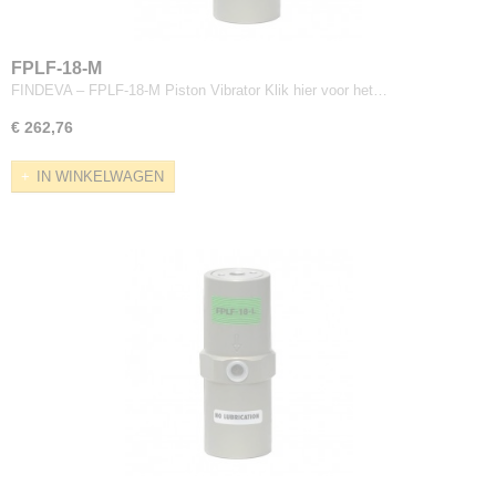
FPLF-18-M
FINDEVA – FPLF-18-M Piston Vibrator Klik hier voor het…
€ 262,76
IN WINKELWAGEN