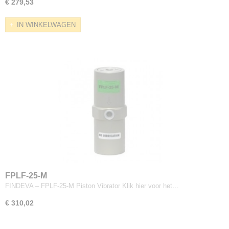
€ 279,53
IN WINKELWAGEN
FPLF-25-M
FINDEVA – FPLF-25-M Piston Vibrator Klik hier voor het…
€ 310,02