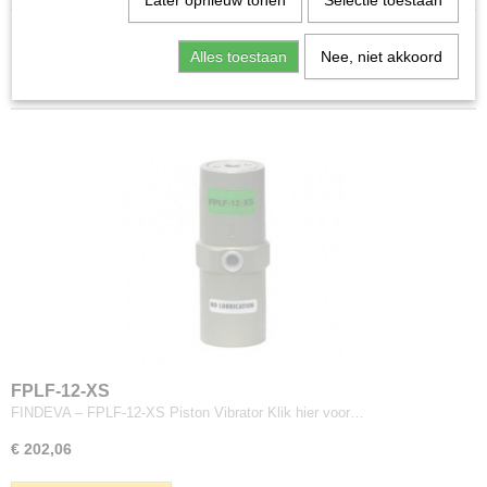
Later opnieuw tonen
Selectie toestaan
Sorteer op:
Alles toestaan
Nee, niet akkoord
FPLF-12-XS
FINDEVA – FPLF-12-XS Piston Vibrator Klik hier voor…
€ 202,06