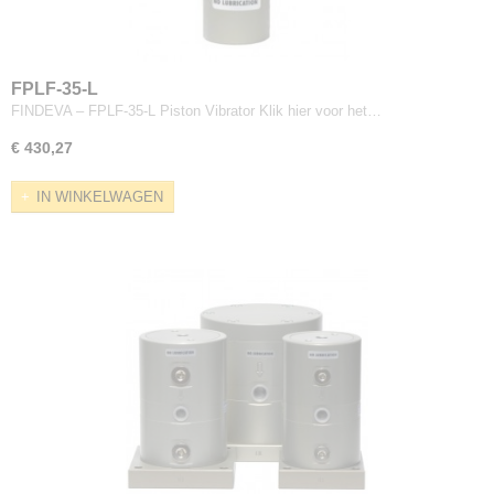
FPLF-35-L
FINDEVA – FPLF-35-L Piston Vibrator Klik hier voor het…
€ 430,27
IN WINKELWAGEN