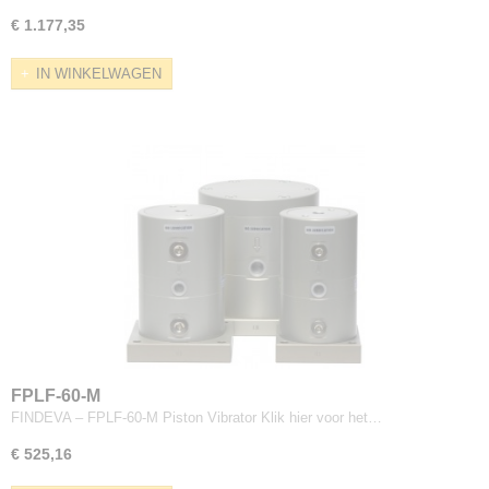
€ 1.177,35
IN WINKELWAGEN
FPLF-60-M
FINDEVA – FPLF-60-M Piston Vibrator Klik hier voor het…
€ 525,16