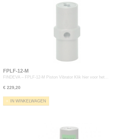
FPLF-12-M
FINDEVA – FPLF-12-M Piston Vibrator Klik hier voor het…
€ 229,20
IN WINKELWAGEN