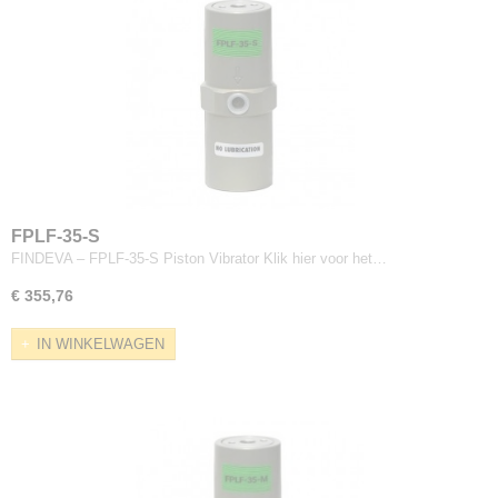
FPLF-35-S
FINDEVA – FPLF-35-S Piston Vibrator Klik hier voor het…
€ 355,76
IN WINKELWAGEN