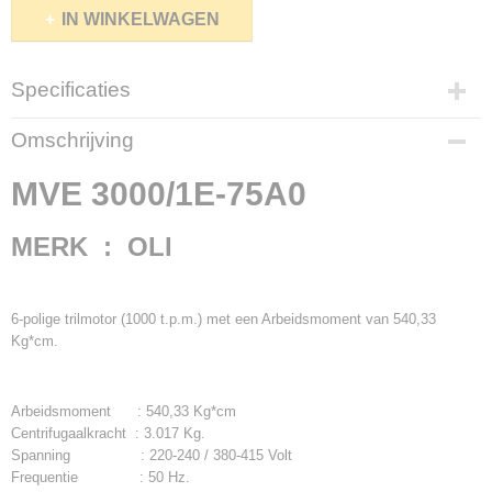
IN WINKELWAGEN
Specificaties
Netto gewicht
Omschrijving
156,00 Kg
Bruto gewicht
MVE 3000/1E-75A0
166,00 Kg
MERK : OLI
6-polige trilmotor (1000 t.p.m.) met een Arbeidsmoment van 540,33
Kg*cm.
Arbeidsmoment : 540,33 Kg*cm
Centrifugaalkracht : 3.017 Kg.
Spanning : 220-240 / 380-415 Volt
Frequentie : 50 Hz.