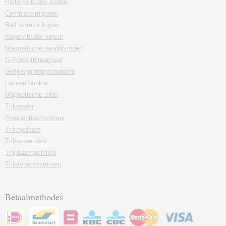
Piston-vibrator kopen
Complete trilgoten
Ball vibrator kopen
Kogelvibrator kopen
Magnetische aandrijvingen
G-Force-trilmagneet
Gelijkspanningsmotoren
Lossen bunker
Magnetische triller
Trilvoeder
Frequentieomvormer
Trilregelaars
Trilsorteerders
Trilplaatmachines
Trilafvoersystemen
Betaalmethodes