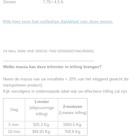
Stroom : 7,79 / 4,5 A.
Klik hier voor het volledige datablad van deze motor.
Oli Vibra, WAM, MVE 3000/1E-75A0 (EE60300075A0JB0000)
---------------------------------------------------------------------------
Welke massa kan deze trilmotor in trilling brengen?
Neem de massa van uw installatie + 20% van het inliggend gewicht (te
transporteren product).
Kijk vervolgens in onderstaande tabel wat uw effectieve trilling zal zijn.
1-motor
2-motoren
(ellipsvormige
Slag
(Lineaire trilling)
trilling)
5 mm.
925,3 Kg.
1850,5 Kg.
10 mm.
384,93 Kg.
769,9 Kg.