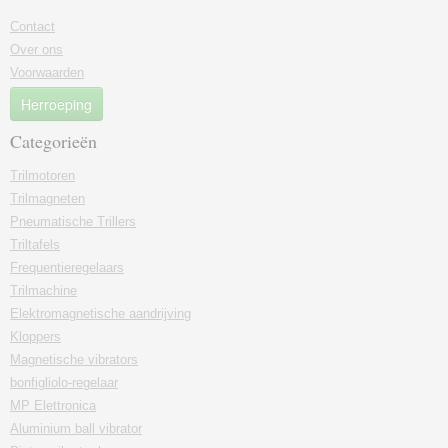
Contact
Over ons
Voorwaarden
Herroeping
Categorieën
Trilmotoren
Trilmagneten
Pneumatische Trillers
Triltafels
Frequentieregelaars
Trilmachine
Elektromagnetische aandrijving
Kloppers
Magnetische vibrators
bonfigliolo-regelaar
MP Elettronica
Aluminium ball vibrator