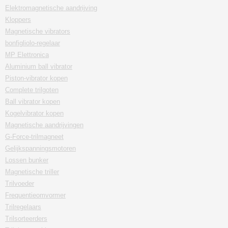
Elektromagnetische aandrijving
Kloppers
Magnetische vibrators
bonfigliolo-regelaar
MP Elettronica
Aluminium ball vibrator
Piston-vibrator kopen
Complete trilgoten
Ball vibrator kopen
Kogelvibrator kopen
Magnetische aandrijvingen
G-Force-trilmagneet
Gelijkspanningsmotoren
Lossen bunker
Magnetische triller
Trilvoeder
Frequentieomvormer
Trilregelaars
Trilsorteerders