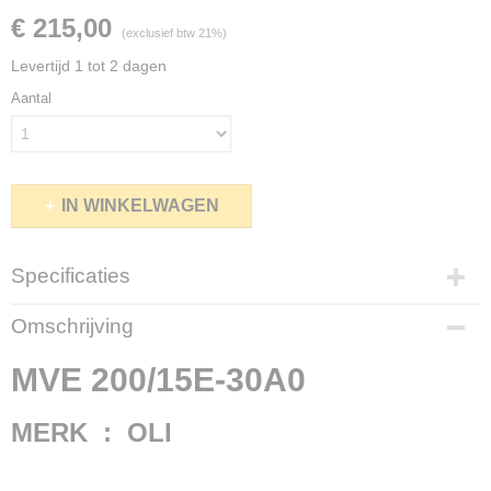
€ 215,00
(exclusief btw 21%)
Levertijd 1 tot 2 dagen
Aantal
IN WINKELWAGEN
Specificaties
Productcode
Omschrijving
MVE200/15
Netto gewicht
MVE 200/15E-30A0
12,00 Kg
Bruto gewicht
MERK : OLI
13,00 Kg