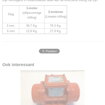
Kijk vervolgens in onderstaande tabel wat uw effectieve trilling zal zijn.
1-motor
2-motoren
(ellipsvormige
Slag
(Lineaire trilling)
trilling)
3 mm.
39,7 Kg.
79,3 Kg.
6 mm.
13,9 Kg.
27,9 Kg.
Ook interessant