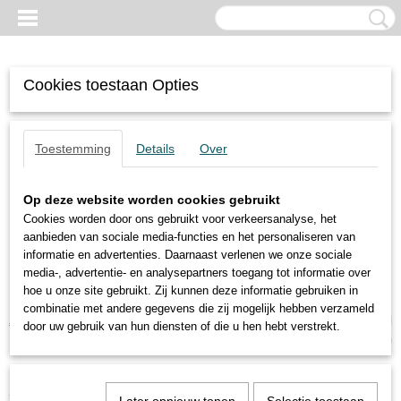
Cookies toestaan Opties
Toestemming
Details
Over
Op deze website worden cookies gebruikt
Cookies worden door ons gebruikt voor verkeersanalyse, het
aanbieden van sociale media-functies en het personaliseren van
informatie en advertenties. Daarnaast verlenen we onze sociale
media-, advertentie- en analysepartners toegang tot informatie over
hoe u onze site gebruikt. Zij kunnen deze informatie gebruiken in
combinatie met andere gegevens die zij mogelijk hebben verzameld
Inloggen
Registreren
UW WINKELWAGEN
door uw gebruik van hun diensten of die u hen hebt verstrekt.
Geen producten
(0)
Home
>
Trilmotoren
>
4-polige motoren
>
Oli
>
MVE 200/15E-30A0