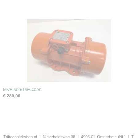
MVE 500/15E-40A0
€ 280,00
Triltechniekshop.nl | Nijverheidsweg 38 | 4906 CL Oosterhout (NL) | T.