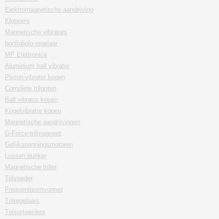
Elektromagnetische aandrijving
Kloppers
Magnetische vibrators
bonfigliolo-regelaar
MP Elettronica
Aluminium ball vibrator
Piston-vibrator kopen
Complete trilgoten
Ball vibrator kopen
Kogelvibrator kopen
Magnetische aandrijvingen
G-Force-trilmagneet
Gelijkspanningsmotoren
Lossen bunker
Magnetische triller
Trilvoeder
Frequentieomvormer
Trilregelaars
Trilsorteerders