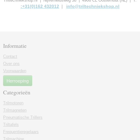
Triltechniekshop.nl | Nijverheidsweg 38 | 4906 CL Oosterhout (NL) | T.
:+31(0)162 432012
info@triltechniekshop.nl
|
Informatie
Contact
Over ons
Voorwaarden
Herroeping
Categorieën
Trilmotoren
Trilmagneten
Pneumatische Trillers
Triltafels
Frequentieregelaars
Trilmachine