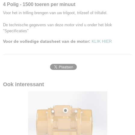
4 Polig - 1500 toeren per minuut
Type
MVSI-15/80-S02
Voor het in trilling brengen van uw trilgoot, trilzeef of triltafel.
Arbeidsmoment
6,2 KgCm
De technische gegevens van deze motor vind u onder het blok
"Specificaties"
Centrifugaal kracht
0,76 KN
Voor de volledige datasheet van de motor:
KLIK HIER
Toerental
1500 t.p.m.
Frequentie
50 Hz.
Ingangsvermogen
85 W.
Ook interessant
Voedingsspanning
230/400 Volt
Stroom
0,36/0,21 A.
Power Factor (cos Phi)
0,62
IP
66