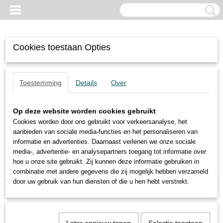
Cookies toestaan Opties
Toestemming
Details
Over
Op deze website worden cookies gebruikt
Cookies worden door ons gebruikt voor verkeersanalyse, het
aanbieden van sociale media-functies en het personaliseren van
informatie en advertenties. Daarnaast verlenen we onze sociale
media-, advertentie- en analysepartners toegang tot informatie over
hoe u onze site gebruikt. Zij kunnen deze informatie gebruiken in
combinatie met andere gegevens die zij mogelijk hebben verzameld
Inloggen
Registreren
UW WINKELWAGEN
door uw gebruik van hun diensten of die u hen hebt verstrekt.
Geen producten
(0)
Home
>
Trilmotoren
>
4-polige motoren
>
ItalVibras
>
MVSI 15/80-S02