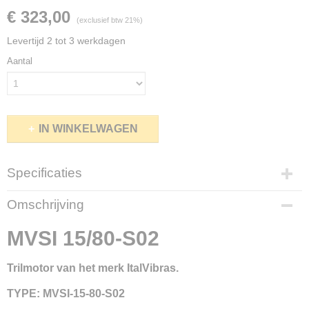
€ 323,00
(exclusief btw 21%)
Levertijd 2 tot 3 werkdagen
Aantal
IN WINKELWAGEN
Specificaties
Productcode
Omschrijving
mvsi15-80
Netto gewicht
MVSI 15/80-S02
6,70 Kg
Bruto gewicht
Trilmotor van het merk ItalVibras.
7,50 Kg
Merk
TYPE: MVSI-15-80-S02
ItalVibras