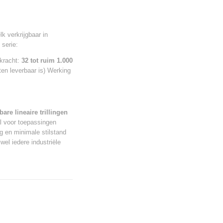
elk verkrijgbaar in
 serie:
kracht:
32 tot ruim 1.000
ten leverbaar is) Werking
are lineaire trillingen
aal voor toepassingen
g en minimale stilstand
wel iedere industriële