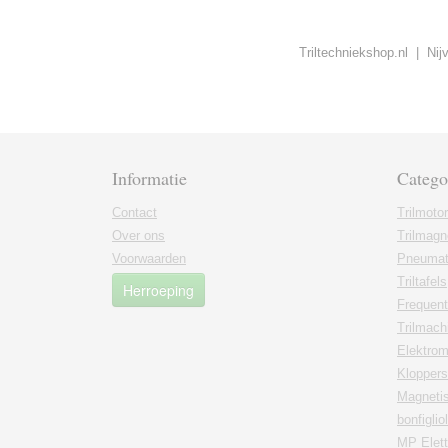
Triltechniekshop.nl | Ni
Informatie
Catego
Contact
Trilmoto
Over ons
Trilmagn
Voorwaarden
Pneumati
Triltafels
Herroeping
Frequent
Trilmach
Elektrom
Kloppers
Magnetis
bonfiglio
MP Elett