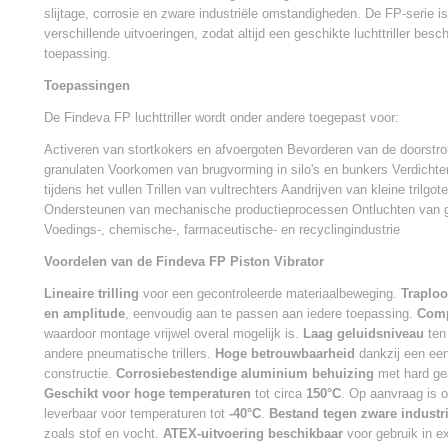
slijtage, corrosie en zware industriële omstandigheden. De FP-serie is
verschillende uitvoeringen, zodat altijd een geschikte luchttriller besc
toepassing.
Toepassingen
De Findeva FP luchttriller wordt onder andere toegepast voor:
Activeren van stortkokers en afvoergoten Bevorderen van de doorstr
granulaten Voorkomen van brugvorming in silo's en bunkers Verdicht
tijdens het vullen Trillen van vultrechters Aandrijven van kleine trilg
Ondersteunen van mechanische productieprocessen Ontluchten van 
Voedings-, chemische-, farmaceutische- en recyclingindustrie
Voordelen van de Findeva FP Piston Vibrator
Lineaire trilling
voor een gecontroleerde materiaalbeweging.
Traploo
en amplitude
, eenvoudig aan te passen aan iedere toepassing.
Comp
waardoor montage vrijwel overal mogelijk is.
Laag geluidsniveau
ten
andere pneumatische trillers.
Hoge betrouwbaarheid
dankzij een een
constructie.
Corrosiebestendige aluminium behuizing
met hard ge
Geschikt voor hoge temperaturen
tot circa
150°C
. Op aanvraag is o
leverbaar voor temperaturen tot
-40°C
.
Bestand tegen zware indust
zoals stof en vocht.
ATEX-uitvoering beschikbaar
voor gebruik in ex