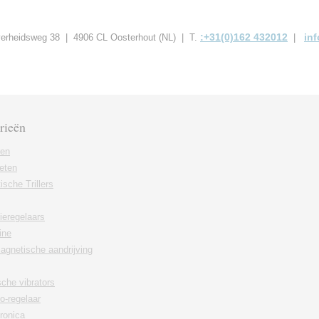
:+31(0)162 432012
in
jverheidsweg 38 | 4906 CL Oosterhout (NL) | T.
|
rieën
ren
eten
sche Trillers
ieregelaars
ine
agnetische aandrijving
che vibrators
lo-regelaar
ronica