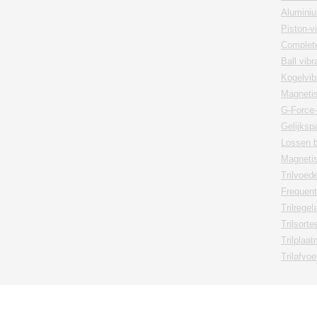
Aluminiu
Piston-v
Complete
Ball vib
Kogelvib
Magnetis
G-Force-
Gelijksp
Lossen 
Magnetisc
Trilvoed
Frequen
Trilregel
Trilsorte
Trilplaa
Trilafvo