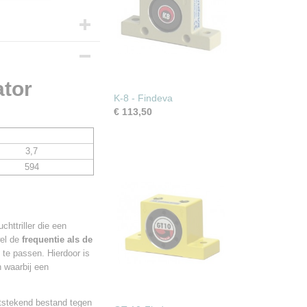
ator
K-8 - Findeva
€ 113,50
3,7
594
httriller die een
wel de
frequentie als de
 te passen. Hierdoor is
n waarbij een
itstekend bestand tegen