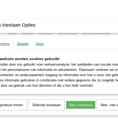
 toestaan Opties
Home
Contact
Over ons
Voorwaarden
Advies triltechniek
mming
Details
Over
website worden cookies gebruikt
ATISCHE TRILLERS
TRILTAFELS
FREQUENTIEREGELA
rden door ons gebruikt voor verkeersanalyse, het aanbieden van sociale med
n het personaliseren van informatie en advertenties. Daarnaast verlenen we o
vertentie- en analysepartners toegang tot informatie over hoe u onze site gebru
)
>
FP-25-L
e informatie gebruiken in combinatie met andere gegevens die zij mogelijk 
door uw gebruik van hun diensten of die u hen hebt verstrekt.
FP-25-L
€ 260,00
(exclusief btw 21%)
opnieuw tonen
Selectie toestaan
Alles toestaan
Nee, niet 
Levertijd 2 tot 3 werkdagen