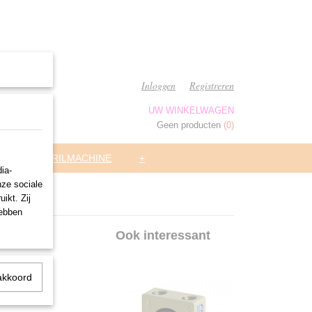
Inloggen
Registreren
UW WINKELWAGEN
Geen producten
(0)
ARS
TRILMACHINE
+
ia-
nze sociale
ikt. Zij
hebben
Ook interessant
akkoord