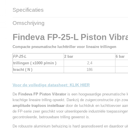
Specificaties
Productcode
FP25L
Omschrijving
Bruto gewicht
4,00 Kg
Findeva FP-25-L Piston Vibr
Compacte pneumatische luchttriller voor lineaire trillingen
FP-25-L
2 bar
6 bar
trillingen ( x1000 p/min )
2,4
kracht ( N )
186
Voor de volledige datasheet:
KLIK HIER
De
Findeva FP Piston Vibrator
is een hoogwaardige pneumatische luc
krachtige lineaire trilling opwekt. Dankzij de zuigerconstructie zijn zo
amplitude traploos instelbaar
door de luchtdruk en luchttoevoer aan
de FP-serie zeer geschikt voor uiteenlopende industriële toepassinge
gecontroleerde, betrouwbare trilling gewenst is.
De robuuste aluminium behuizing is hard geanodiseerd en daardoor u