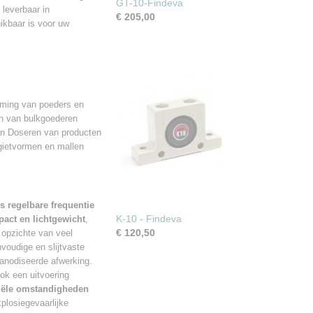
GT-10-Findeva
 leverbaar in
€ 205,00
hikbaar is voor uw
oming van poeders en
en van bulkgoederen
oten Doseren van producten
gietvormen en mallen
s regelbare frequentie
K-10 - Findeva
act en lichtgewicht
,
€ 120,50
 opzichte van veel
voudige en slijtvaste
anodiseerde afwerking.
ok een uitvoering
riële omstandigheden
plosiegevaarlijke