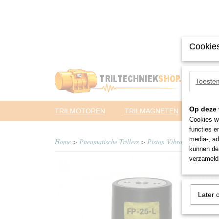
Cookies
Toeste
Op deze 
TRILMOTOREN
TRILMAGNETEN
PNEUM
Cookies wo
functies e
media-, ad
Home
>
Pneumatische Trillers
>
Piston Vibrator (FP-serie
kunnen dez
verzameld 
Later 