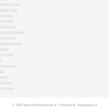
m ball vibrator
ibrator kopen
 trilgoten
rator kopen
rator kopen
che aandrijvingen
trilmagneet
anningsmotoren
bunker
he triller
er
tieomvormer
aars
erders
tmachines
ersystemen
© 2026 www.triltechniekshop.nl - Powered by Shoppagina.nl