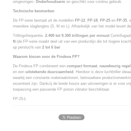
omgevingen.
Onderhoudsarm
en geschikt voor continu gebruik.
Technische kenmerken
De FP-serie bestaat uit de modellen
FP-12
,
FP-18
,
FP-25
en
FP-35
, 
meerdere slaglengtes (S, M en L). Afhankelijk van het model levert de
Trillingsfrequentie:
2.400 tot 9.300 trillingen per minuut
Centrifugaal
N
(de FP-serie maakt deel uit van een productlijn die tot hogere krach
op perslucht van
2 tot 6 bar
Waarom kiezen voor de Findeva FP?
De Findeva FP combineert een
compact formaat
,
nauwkeurig regelb
en een
uitstekende duurzaamheid
. Hierdoor is deze luchttriller ide
waarbij een constante materiaalstroom, betrouwbare productverwerkin
essentieel zijn. Dankzij de brede keuze aan uitvoeringen is er voor vrij
toepassing een passende FP piston vibrator beschikbaar.
FP-25-L