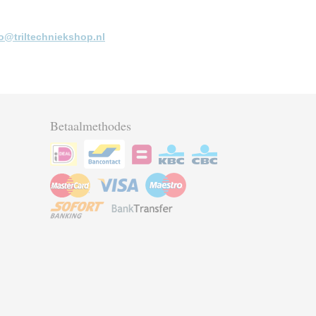
fo@triltechniekshop.nl
Betaalmethodes