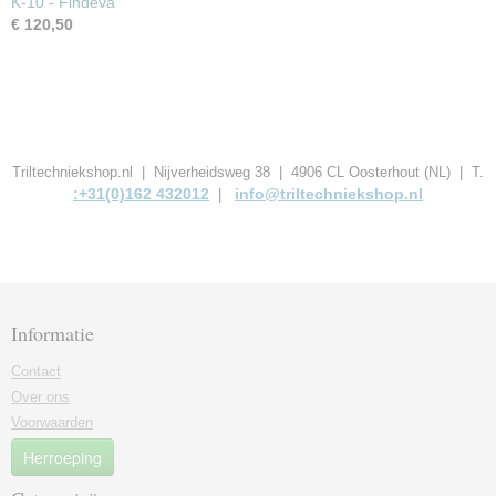
K-10 - Findeva
€ 120,50
Triltechniekshop.nl | Nijverheidsweg 38 | 4906 CL Oosterhout (NL) | T.
:+31(0)162 432012
info@triltechniekshop.nl
|
Informatie
Contact
Over ons
Voorwaarden
Herroeping