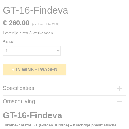
GT-16-Findeva
€ 260,00
(exclusief btw 21%)
Levertijd circa 3 werkdagen
Aantal
IN WINKELWAGEN
Specificaties
Netto gewicht
Omschrijving
3,00 Kg
Bruto gewicht
GT-16-Findeva
4,20 Kg
Turbine-vibrator GT (Golden Turbine) – Krachtige pneumatische