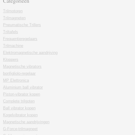
Categorieën
Trilmotoren
Trilmagneten
Pneumatische Trillers
Triltafels
Frequentieregelaars
Trilmachine
Elektromagnetische aandrijving
Kloppers
Magnetische vibrators
bonfigliolo-regelaar
MP Elettronica
Aluminium ball vibrator
Piston-vibrator kopen
Complete trilgoten
Ball vibrator kopen
Kogelvibrator kopen
Magnetische aandrijvingen
G-Force-trilmagneet