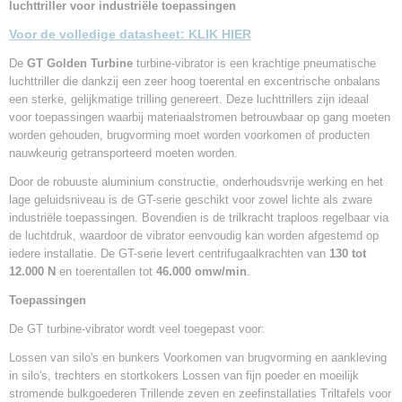
luchttriller voor industriële toepassingen
Voor de volledige datasheet:
KLIK HIER
De
GT Golden Turbine
turbine-vibrator is een krachtige pneumatische
luchttriller die dankzij een zeer hoog toerental en excentrische onbalans
een sterke, gelijkmatige trilling genereert. Deze luchttrillers zijn ideaal
voor toepassingen waarbij materiaalstromen betrouwbaar op gang moeten
worden gehouden, brugvorming moet worden voorkomen of producten
nauwkeurig getransporteerd moeten worden.
Door de robuuste aluminium constructie, onderhoudsvrije werking en het
lage geluidsniveau is de GT-serie geschikt voor zowel lichte als zware
industriële toepassingen. Bovendien is de trilkracht traploos regelbaar via
de luchtdruk, waardoor de vibrator eenvoudig kan worden afgestemd op
iedere installatie. De GT-serie levert centrifugaalkrachten van
130 tot
12.000 N
en toerentallen tot
46.000 omw/min
.
Toepassingen
De GT turbine-vibrator wordt veel toegepast voor:
Lossen van silo's en bunkers Voorkomen van brugvorming en aankleving
in silo's, trechters en stortkokers Lossen van fijn poeder en moeilijk
stromende bulkgoederen Trillende zeven en zeefinstallaties Triltafels voor