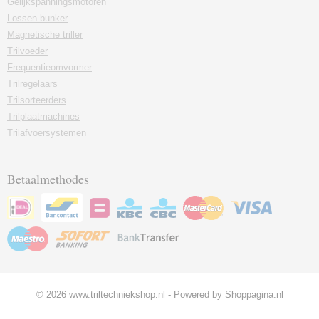
Gelijkspanningsmotoren
Lossen bunker
Magnetische triller
Trilvoeder
Frequentieomvormer
Trilregelaars
Trilsorteerders
Trilplaatmachines
Trilafvoersystemen
Betaalmethodes
© 2026 www.triltechniekshop.nl - Powered by Shoppagina.nl