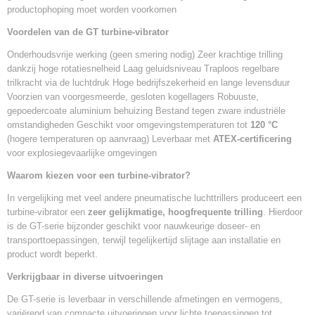
productophoping moet worden voorkomen
Voordelen van de GT turbine-vibrator
Onderhoudsvrije werking (geen smering nodig) Zeer krachtige trilling
dankzij hoge rotatiesnelheid Laag geluidsniveau Traploos regelbare
trilkracht via de luchtdruk Hoge bedrijfszekerheid en lange levensduur
Voorzien van voorgesmeerde, gesloten kogellagers Robuuste,
gepoedercoate aluminium behuizing Bestand tegen zware industriële
omstandigheden Geschikt voor omgevingstemperaturen tot
120 °C
(hogere temperaturen op aanvraag) Leverbaar met
ATEX-certificering
voor explosiegevaarlijke omgevingen
Waarom kiezen voor een turbine-vibrator?
In vergelijking met veel andere pneumatische luchttrillers produceert een
turbine-vibrator een
zeer gelijkmatige, hoogfrequente trilling
. Hierdoor
is de GT-serie bijzonder geschikt voor nauwkeurige doseer- en
transporttoepassingen, terwijl tegelijkertijd slijtage aan installatie en
product wordt beperkt.
Verkrijgbaar in diverse uitvoeringen
De GT-serie is leverbaar in verschillende afmetingen en vermogens,
variërend van compacte uitvoeringen voor lichte toepassingen tot