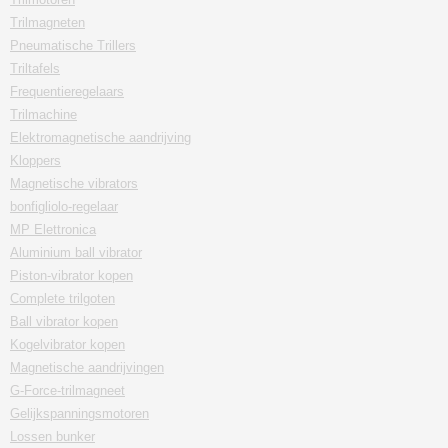
Trilmagneten
Pneumatische Trillers
Triltafels
Frequentieregelaars
Trilmachine
Elektromagnetische aandrijving
Kloppers
Magnetische vibrators
bonfigliolo-regelaar
MP Elettronica
Aluminium ball vibrator
Piston-vibrator kopen
Complete trilgoten
Ball vibrator kopen
Kogelvibrator kopen
Magnetische aandrijvingen
G-Force-trilmagneet
Gelijkspanningsmotoren
Lossen bunker