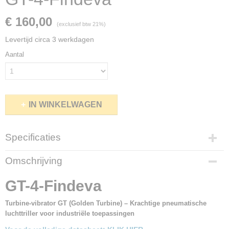
€ 160,00
(exclusief btw 21%)
Levertijd circa 3 werkdagen
Aantal
IN WINKELWAGEN
Specificaties
Bruto gewicht
Omschrijving
1,50 Kg
GT-4-Findeva
Turbine-vibrator GT (Golden Turbine) – Krachtige pneumatische
luchttriller voor industriële toepassingen