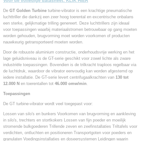
Voor de volledige datasheet:
KLIK HIER
De
GT Golden Turbine
turbine-vibrator is een krachtige pneumatische
luchttriller die dankzij een zeer hoog toerental en excentrische onbalans
een sterke, gelijkmatige trilling genereert. Deze luchttrillers zijn ideaal
voor toepassingen waarbij materiaalstromen betrouwbaar op gang moeten
worden gehouden, brugvorming moet worden voorkomen of producten
nauwkeurig getransporteerd moeten worden.
Door de robuuste aluminium constructie, onderhoudsvrije werking en het
lage geluidsniveau is de GT-serie geschikt voor zowel lichte als zware
industriële toepassingen. Bovendien is de trilkracht traploos regelbaar via
de luchtdruk, waardoor de vibrator eenvoudig kan worden afgestemd op
iedere installatie. De GT-serie levert centrifugaalkrachten van
130 tot
12.000 N
en toerentallen tot
46.000 omw/min
.
Toepassingen
De GT turbine-vibrator wordt veel toegepast voor:
Lossen van silo's en bunkers Voorkomen van brugvorming en aankleving
in silo's, trechters en stortkokers Lossen van fijn poeder en moeilijk
stromende bulkgoederen Trillende zeven en zeefinstallaties Triltafels voor
verdichten, ontluchten en positioneren Transportgoten voor poeders en
granulaten Voedingsinstallaties en doseersystemen Leidingen waarin