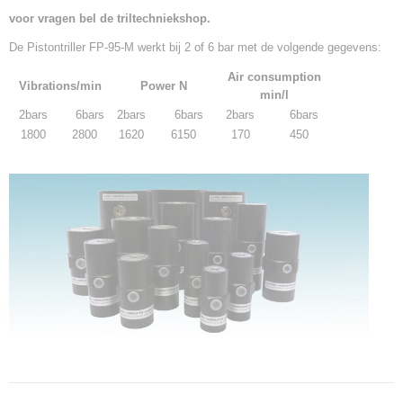
voor vragen bel de triltechniekshop.
De Pistontriller FP-95-M werkt bij 2 of 6 bar met de volgende gegevens:
Air consumption
Vibrations/min
Power Ν
min/l
2bars
6bars
2bars
6bars
2bars
6bars
1800
2800
1620
6150
170
450