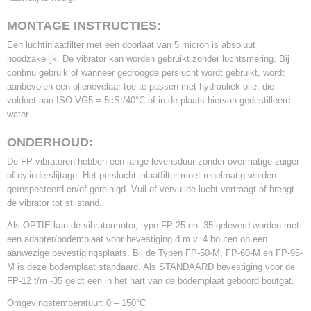
MONTAGE INSTRUCTIES:
Een luchtinlaatfilter met een doorlaat van 5 micron is absoluut
noodzakelijk. De vibrator kan worden gebruikt zonder luchtsmering. Bij
continu gebruik of wanneer gedroogde perslucht wordt gebruikt, wordt
aanbevolen een olienevelaar toe te passen met hydrauliek olie, die
voldoet aan ISO VG5 = 5cSt/40°C of in de plaats hiervan gedestilleerd
water.
ONDERHOUD:
De FP vibratoren hebben een lange levensduur zonder overmatige zuiger-
of cylinderslijtage. Het perslucht inlaatfilter moet regelmatig worden
geïnspecteerd en/of gereinigd. Vuil of vervuilde lucht vertraagt of brengt
de vibrator tot stilstand.
Als OPTIE kan de vibratormotor, type FP-25 en -35 geleverd worden met
een adapter/bodemplaat voor bevestiging d.m.v. 4 bouten op een
aanwezige bevestigingsplaats. Bij de Typen FP-50-M, FP-60-M en FP-95-
M is deze bodemplaat standaard. Als STANDAARD bevestiging voor de
FP-12 t/m -35 geldt een in het hart van de bodemplaat geboord boutgat.
Omgevingstemperatuur: 0 – 150°C