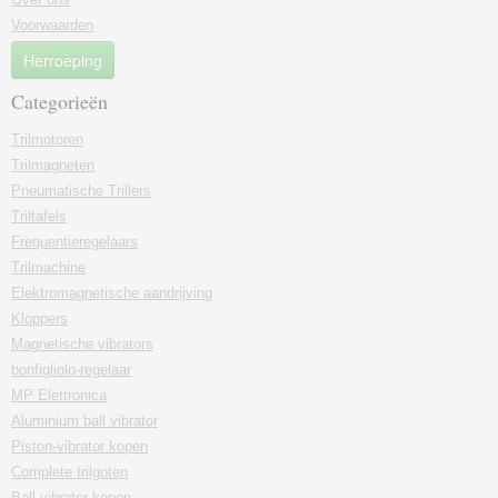
Voorwaarden
Herroeping
Categorieën
Trilmotoren
Trilmagneten
Pneumatische Trillers
Triltafels
Frequentieregelaars
Trilmachine
Elektromagnetische aandrijving
Kloppers
Magnetische vibrators
bonfigliolo-regelaar
MP Elettronica
Aluminium ball vibrator
Piston-vibrator kopen
Complete trilgoten
Ball vibrator kopen