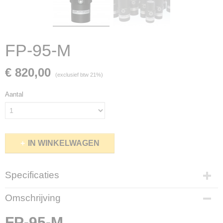
FP-95-M
€ 820,00
(exclusief btw 21%)
Aantal
IN WINKELWAGEN
Specificaties
Productcode
Omschrijving
FP95M
Bruto gewicht
FP-95-M