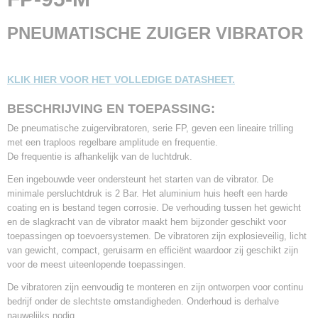
10,00 Kg
PNEUMATISCHE ZUIGER VIBRATOR
KLIK HIER VOOR HET VOLLEDIGE DATASHEET.
BESCHRIJVING EN TOEPASSING:
De pneumatische zuigervibratoren, serie FP, geven een lineaire trilling
met een traploos regelbare amplitude en frequentie.
De frequentie is afhankelijk van de luchtdruk.
Een ingebouwde veer ondersteunt het starten van de vibrator. De
minimale persluchtdruk is 2 Bar. Het aluminium huis heeft een harde
coating en is bestand tegen corrosie. De verhouding tussen het gewicht
en de slagkracht van de vibrator maakt hem bijzonder geschikt voor
toepassingen op toevoersystemen. De vibratoren zijn explosieveilig, licht
van gewicht, compact, geruisarm en efficiënt waardoor zij geschikt zijn
voor de meest uiteenlopende toepassingen.
De vibratoren zijn eenvoudig te monteren en zijn ontworpen voor continu
bedrijf onder de slechtste omstandigheden. Onderhoud is derhalve
nauwelijks nodig.