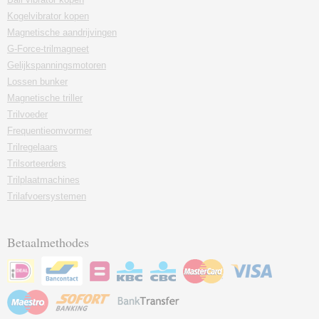
Kogelvibrator kopen
Magnetische aandrijvingen
G-Force-trilmagneet
Gelijkspanningsmotoren
Lossen bunker
Magnetische triller
Trilvoeder
Frequentieomvormer
Trilregelaars
Trilsorteerders
Trilplaatmachines
Trilafvoersystemen
Betaalmethodes