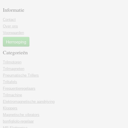
Informatie
Contact
Over ons
Voorwaarden
Herroeping
Categorieën
Trilmotoren
Trilmagneten
Pneumatische Trillers
Triltafels
Frequentieregelaars
Trilmachine
Elektromagnetische aandrijving
Kloppers
Magnetische vibrators
bonfigliolo-regelaar
MP Elettronica