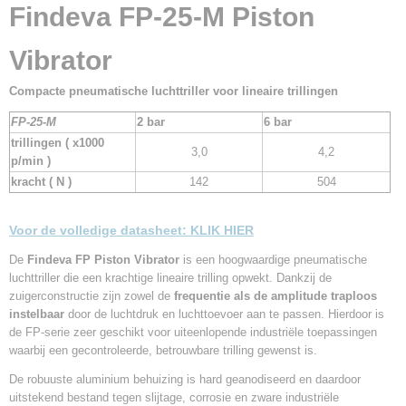
Bruto gewicht
Findeva FP-25-M Piston
4,00 Kg
Vibrator
Compacte pneumatische luchttriller voor lineaire trillingen
FP-25-M
2 bar
6 bar
trillingen ( x1000
3,0
4,2
p/min )
kracht ( N )
142
504
Voor de volledige datasheet:
KLIK HIER
De
Findeva FP Piston Vibrator
is een hoogwaardige pneumatische
luchttriller die een krachtige lineaire trilling opwekt. Dankzij de
zuigerconstructie zijn zowel de
frequentie als de amplitude traploos
instelbaar
door de luchtdruk en luchttoevoer aan te passen. Hierdoor is
de FP-serie zeer geschikt voor uiteenlopende industriële toepassingen
waarbij een gecontroleerde, betrouwbare trilling gewenst is.
De robuuste aluminium behuizing is hard geanodiseerd en daardoor
uitstekend bestand tegen slijtage, corrosie en zware industriële