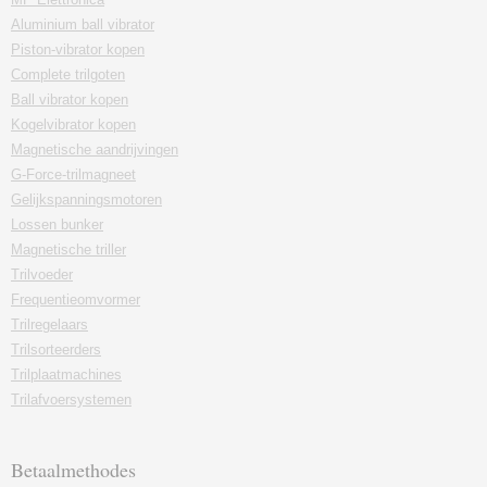
Aluminium ball vibrator
Piston-vibrator kopen
Complete trilgoten
Ball vibrator kopen
Kogelvibrator kopen
Magnetische aandrijvingen
G-Force-trilmagneet
Gelijkspanningsmotoren
Lossen bunker
Magnetische triller
Trilvoeder
Frequentieomvormer
Trilregelaars
Trilsorteerders
Trilplaatmachines
Trilafvoersystemen
Betaalmethodes