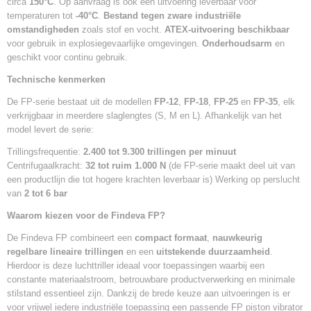
circa
150°C
. Op aanvraag is ook een uitvoering leverbaar voor
temperaturen tot
-40°C
.
Bestand tegen zware industriële
omstandigheden
zoals stof en vocht.
ATEX-uitvoering beschikbaar
voor gebruik in explosiegevaarlijke omgevingen.
Onderhoudsarm
en
geschikt voor continu gebruik.
Technische kenmerken
De FP-serie bestaat uit de modellen
FP-12
,
FP-18
,
FP-25
en
FP-35
, elk
verkrijgbaar in meerdere slaglengtes (S, M en L). Afhankelijk van het
model levert de serie:
Trillingsfrequentie:
2.400 tot 9.300 trillingen per minuut
Centrifugaalkracht:
32 tot ruim 1.000 N
(de FP-serie maakt deel uit van
een productlijn die tot hogere krachten leverbaar is) Werking op perslucht
van
2 tot 6 bar
Waarom kiezen voor de Findeva FP?
De Findeva FP combineert een
compact formaat
,
nauwkeurig
regelbare lineaire trillingen
en een
uitstekende duurzaamheid
.
Hierdoor is deze luchttriller ideaal voor toepassingen waarbij een
constante materiaalstroom, betrouwbare productverwerking en minimale
stilstand essentieel zijn. Dankzij de brede keuze aan uitvoeringen is er
voor vrijwel iedere industriële toepassing een passende FP piston vibrator