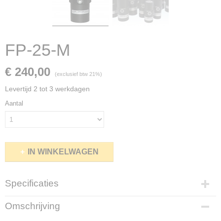
FP-25-M
€ 240,00
(exclusief btw 21%)
Levertijd 2 tot 3 werkdagen
Aantal
IN WINKELWAGEN
Specificaties
Productcode
Omschrijving
FP25M