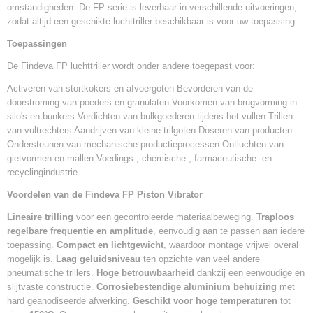
omstandigheden. De FP-serie is leverbaar in verschillende uitvoeringen,
zodat altijd een geschikte luchttriller beschikbaar is voor uw toepassing.
Toepassingen
De Findeva FP luchttriller wordt onder andere toegepast voor:
Activeren van stortkokers en afvoergoten Bevorderen van de
doorstroming van poeders en granulaten Voorkomen van brugvorming in
silo's en bunkers Verdichten van bulkgoederen tijdens het vullen Trillen
van vultrechters Aandrijven van kleine trilgoten Doseren van producten
Ondersteunen van mechanische productieprocessen Ontluchten van
gietvormen en mallen Voedings-, chemische-, farmaceutische- en
recyclingindustrie
Voordelen van de Findeva FP Piston Vibrator
Lineaire trilling
voor een gecontroleerde materiaalbeweging.
Traploos
regelbare frequentie en amplitude
, eenvoudig aan te passen aan iedere
toepassing.
Compact en lichtgewicht
, waardoor montage vrijwel overal
mogelijk is.
Laag geluidsniveau
ten opzichte van veel andere
pneumatische trillers.
Hoge betrouwbaarheid
dankzij een eenvoudige en
slijtvaste constructie.
Corrosiebestendige aluminium behuizing
met
hard geanodiseerde afwerking.
Geschikt voor hoge temperaturen
tot