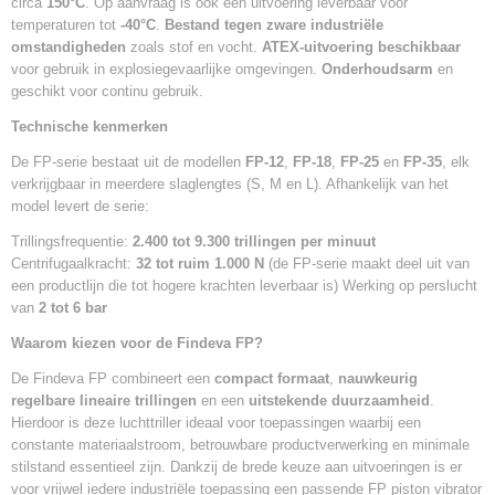
circa
150°C
. Op aanvraag is ook een uitvoering leverbaar voor
temperaturen tot
-40°C
.
Bestand tegen zware industriële
omstandigheden
zoals stof en vocht.
ATEX-uitvoering beschikbaar
voor gebruik in explosiegevaarlijke omgevingen.
Onderhoudsarm
en
geschikt voor continu gebruik.
Technische kenmerken
De FP-serie bestaat uit de modellen
FP-12
,
FP-18
,
FP-25
en
FP-35
, elk
verkrijgbaar in meerdere slaglengtes (S, M en L). Afhankelijk van het
model levert de serie:
Trillingsfrequentie:
2.400 tot 9.300 trillingen per minuut
Centrifugaalkracht:
32 tot ruim 1.000 N
(de FP-serie maakt deel uit van
een productlijn die tot hogere krachten leverbaar is) Werking op perslucht
van
2 tot 6 bar
Waarom kiezen voor de Findeva FP?
De Findeva FP combineert een
compact formaat
,
nauwkeurig
regelbare lineaire trillingen
en een
uitstekende duurzaamheid
.
Hierdoor is deze luchttriller ideaal voor toepassingen waarbij een
constante materiaalstroom, betrouwbare productverwerking en minimale
stilstand essentieel zijn. Dankzij de brede keuze aan uitvoeringen is er
voor vrijwel iedere industriële toepassing een passende FP piston vibrator