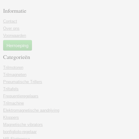
Informatie
Contact
Over ons
Voorwaarden
Herroeping
Categorieën
Trilmotoren
Trilmagneten
Pneumatische Trillers
Triltafels
Frequentieregelaars
Trilmachine
Elektromagnetische aandrijving
Kloppers
Magnetische vibrators
bonfigliolo-regelaar
MP Elettronica