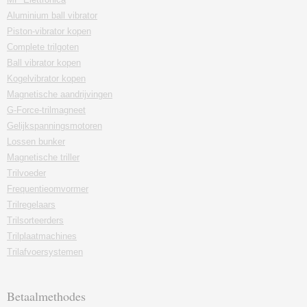
Aluminium ball vibrator
Piston-vibrator kopen
Complete trilgoten
Ball vibrator kopen
Kogelvibrator kopen
Magnetische aandrijvingen
G-Force-trilmagneet
Gelijkspanningsmotoren
Lossen bunker
Magnetische triller
Trilvoeder
Frequentieomvormer
Trilregelaars
Trilsorteerders
Trilplaatmachines
Trilafvoersystemen
Betaalmethodes