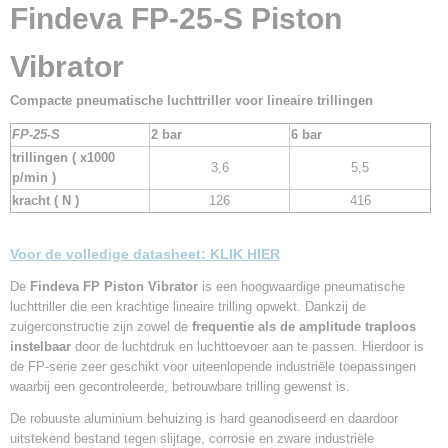
Bruto gewicht
Findeva FP-25-S Piston
3,00 Kg
Vibrator
Compacte pneumatische luchttriller voor lineaire trillingen
FP-25-S
2 bar
6 bar
trillingen ( x1000
3,6
5,5
p/min )
kracht ( N )
126
416
Voor de volledige datasheet:
KLIK HIER
De
Findeva FP Piston Vibrator
is een hoogwaardige pneumatische
luchttriller die een krachtige lineaire trilling opwekt. Dankzij de
zuigerconstructie zijn zowel de
frequentie als de amplitude traploos
instelbaar
door de luchtdruk en luchttoevoer aan te passen. Hierdoor is
de FP-serie zeer geschikt voor uiteenlopende industriële toepassingen
waarbij een gecontroleerde, betrouwbare trilling gewenst is.
De robuuste aluminium behuizing is hard geanodiseerd en daardoor
uitstekend bestand tegen slijtage, corrosie en zware industriële