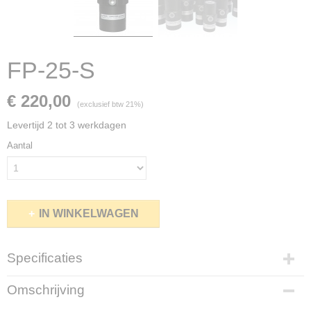
FP-25-S
€ 220,00
(exclusief btw 21%)
Levertijd 2 tot 3 werkdagen
Aantal
IN WINKELWAGEN
Specificaties
Productcode
Omschrijving
FP25S