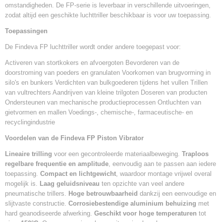
omstandigheden. De FP-serie is leverbaar in verschillende uitvoeringen,
zodat altijd een geschikte luchttriller beschikbaar is voor uw toepassing.
Toepassingen
De Findeva FP luchttriller wordt onder andere toegepast voor:
Activeren van stortkokers en afvoergoten Bevorderen van de
doorstroming van poeders en granulaten Voorkomen van brugvorming in
silo's en bunkers Verdichten van bulkgoederen tijdens het vullen Trillen
van vultrechters Aandrijven van kleine trilgoten Doseren van producten
Ondersteunen van mechanische productieprocessen Ontluchten van
gietvormen en mallen Voedings-, chemische-, farmaceutische- en
recyclingindustrie
Voordelen van de Findeva FP Piston Vibrator
Lineaire trilling
voor een gecontroleerde materiaalbeweging.
Traploos
regelbare frequentie en amplitude
, eenvoudig aan te passen aan iedere
toepassing.
Compact en lichtgewicht
, waardoor montage vrijwel overal
mogelijk is.
Laag geluidsniveau
ten opzichte van veel andere
pneumatische trillers.
Hoge betrouwbaarheid
dankzij een eenvoudige en
slijtvaste constructie.
Corrosiebestendige aluminium behuizing
met
hard geanodiseerde afwerking.
Geschikt voor hoge temperaturen
tot