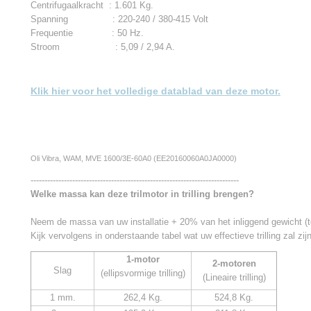
Centrifugaalkracht : 1.601 Kg.
Spanning : 220-240 / 380-415 Volt
Frequentie : 50 Hz.
Stroom : 5,09 / 2,94 A.
Klik hier voor het volledige datablad van deze motor.
Oli Vibra, WAM, MVE 1600/3E-60A0 (EE20160060A0JA0000)
---------------------------------------------------------------------------
Welke massa kan deze trilmotor in trilling brengen?
Neem de massa van uw installatie + 20% van het inliggend gewicht (te
Kijk vervolgens in onderstaande tabel wat uw effectieve trilling zal zijn
1-motor
2-motoren
Slag
(ellipsvormige trilling)
(Lineaire trilling)
1 mm.
262,4 Kg.
524,8 Kg.