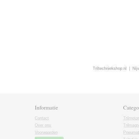
Triltechniekshop.nl | Ni
Informatie
Catego
Contact
Trilmoto
Over ons
Trilmagn
Voorwaarden
Pneumati