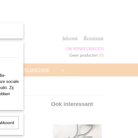
Inloggen
Registreren
UW WINKELWAGEN
Geen producten
(0)
ARS
TRILMACHINE
+
ia-
nze sociale
ikt. Zij
hebben
Ook interessant
akkoord