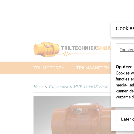
Cookies
Toeste
Op deze 
TRILMOTOREN
TRILMAGNETEN
PNEUM
Cookies wo
functies e
media-, ad
Home
>
Trilmotoren
>
MVE 1600/3E-60A0
kunnen dez
verzameld 
Later 