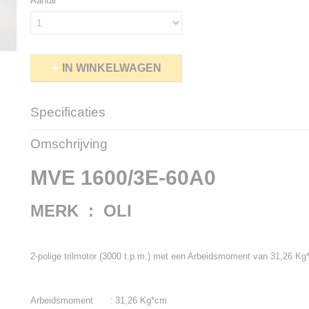
Aantal
IN WINKELWAGEN
Specificaties
Netto gewicht
51,00 Kg
Omschrijving
Bruto gewicht
61,00 Kg
MVE 1600/3E-60A0
MERK : OLI
2-polige trilmotor (3000 t.p.m.) met een Arbeidsmoment van 31,26 Kg
Arbeidsmoment : 31,26 Kg*cm