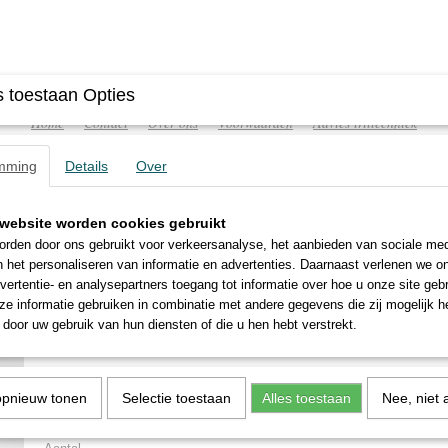
 toestaan Opties
Home
Contact
Over ons
Voorwaarden
Advies triltechniek
mming
Details
Over
website worden cookies gebruikt
ATISCHE TRILLERS
TRILTAFELS
FREQUENTIEREGELA
rden door ons gebruikt voor verkeersanalyse, het aanbieden van sociale med
n het personaliseren van informatie en advertenties. Daarnaast verlenen we o
vertentie- en analysepartners toegang tot informatie over hoe u onze site gebru
e informatie gebruiken in combinatie met andere gegevens die zij mogelijk 
door uw gebruik van hun diensten of die u hen hebt verstrekt.
MVE 1600/3E-60A0
€ 525,00
(exclusief btw 21%)
opnieuw tonen
Selectie toestaan
Alles toestaan
Nee, niet 
Levertijd circa 2 weken