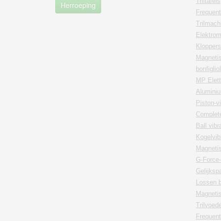
Triltafels
Herroeping
Frequent
Trilmach
Elektrom
Kloppers
Magnetis
bonfiglio
MP Elett
Aluminiu
Piston-v
Complete
Ball vib
Kogelvib
Magnetis
G-Force-
Gelijksp
Lossen 
Magnetisc
Trilvoed
Frequen