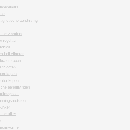
ieregelaars
ine
agnetische aandrijving
che vibrators
lo-regelaar
ronica
m ball vibrator
ibrator kopen
 trilgoten
rator kopen
rator kopen
che aandrijvingen
trilmagneet
anningsmotoren
bunker
he triller
er
tieomvormer