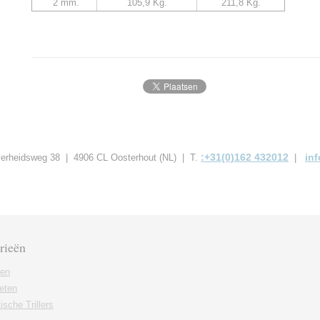
2 mm.
105,9 Kg.
211,8 Kg.
:+31(0)162 432012
in
jverheidsweg 38 | 4906 CL Oosterhout (NL) | T.
|
rieën
ren
eten
sche Trillers