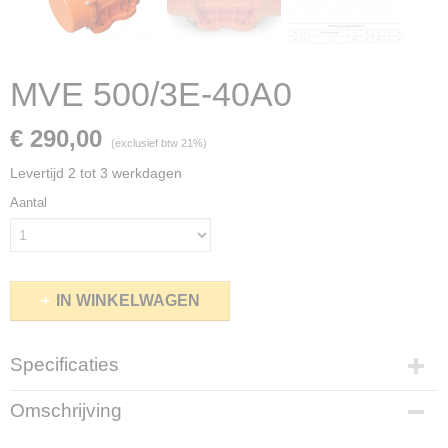
MVE 500/3E-40A0
€ 290,00
(exclusief btw 21%)
Levertijd 2 tot 3 werkdagen
Aantal
IN WINKELWAGEN
Specificaties
Productcode
Omschrijving
MVE500-3
Netto gewicht