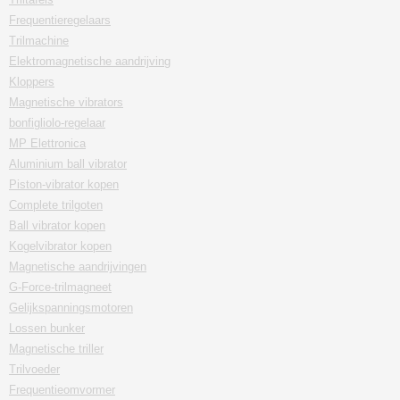
Frequentieregelaars
Trilmachine
Elektromagnetische aandrijving
Kloppers
Magnetische vibrators
bonfigliolo-regelaar
MP Elettronica
Aluminium ball vibrator
Piston-vibrator kopen
Complete trilgoten
Ball vibrator kopen
Kogelvibrator kopen
Magnetische aandrijvingen
G-Force-trilmagneet
Gelijkspanningsmotoren
Lossen bunker
Magnetische triller
Trilvoeder
Frequentieomvormer