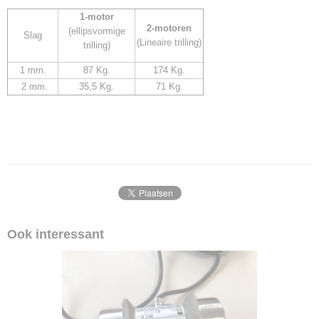
1-motor
2-motoren
(ellipsvormige
Slag
(Lineaire trilling)
trilling)
1 mm.
87 Kg.
174 Kg.
2 mm.
35,5 Kg.
71 Kg.
Ook interessant