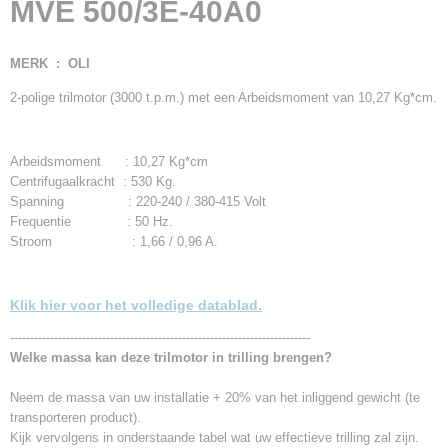
MVE 500/3E-40A0
16,00 Kg
Bruto gewicht
17,00 Kg
MERK : OLI
2-polige trilmotor (3000 t.p.m.) met een Arbeidsmoment van 10,27 Kg*cm.
Arbeidsmoment : 10,27 Kg*cm
Centrifugaalkracht : 530 Kg.
Spanning : 220-240 / 380-415 Volt
Frequentie : 50 Hz.
Stroom : 1,66 / 0,96 A.
Klik hier voor het volledige datablad.
---------------------------------------------------------------------------
Welke massa kan deze trilmotor in trilling brengen?
Neem de massa van uw installatie + 20% van het inliggend gewicht (te
transporteren product).
Kijk vervolgens in onderstaande tabel wat uw effectieve trilling zal zijn.