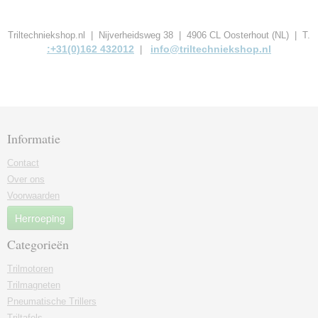
Triltechniekshop.nl | Nijverheidsweg 38 | 4906 CL Oosterhout (NL) | T.
:+31(0)162 432012
info@triltechniekshop.nl
|
Informatie
Contact
Over ons
Voorwaarden
Herroeping
Categorieën
Trilmotoren
Trilmagneten
Pneumatische Trillers
Triltafels