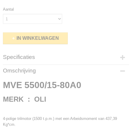
Aantal
IN WINKELWAGEN
Specificaties
Netto gewicht
Omschrijving
181,00 Kg
Bruto gewicht
MVE 5500/15-80A0
191,00 Kg
MERK : OLI
4-polige trilmotor (1500 t.p.m.) met een Arbeidsmoment van 437,39
Kg*cm.