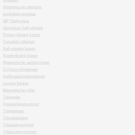
Kloppers
Magnetische vibrators
bonfigliolo-regelaar
MP Elettronica
Aluminium ball vibrator
Piston-vibrator kopen
Complete trilgoten
Ball vibrator kopen
Kogelvibrator kopen
Magnetische aandrijvingen
G-Force-trilmagneet
Gelijkspanningsmotoren
Lossen bunker
Magnetische triller
Trilvoeder
Frequentieomvormer
Trilregelaars
Trilsorteerders
Trilplaatmachines
Trilafvoersystemen