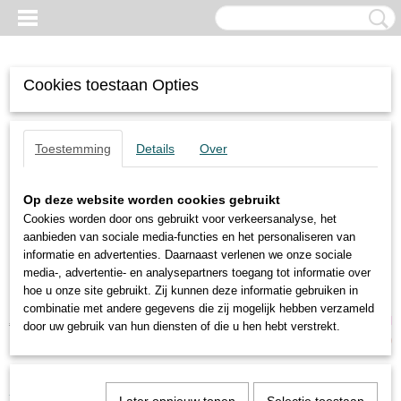
Cookies toestaan Opties
Toestemming
Details
Over
Op deze website worden cookies gebruikt
Cookies worden door ons gebruikt voor verkeersanalyse, het
aanbieden van sociale media-functies en het personaliseren van
informatie en advertenties. Daarnaast verlenen we onze sociale
media-, advertentie- en analysepartners toegang tot informatie over
hoe u onze site gebruikt. Zij kunnen deze informatie gebruiken in
combinatie met andere gegevens die zij mogelijk hebben verzameld
Inloggen
Registreren
UW WINKELWAGEN
door uw gebruik van hun diensten of die u hen hebt verstrekt.
Geen producten
(0)
Home
>
Trilmotoren
>
4-polige motoren
>
Oli
>
MVE 5500/15-80A0