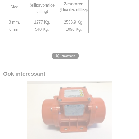
2-motoren
(ellipsvormige
Slag
(Lineaire trilling)
trilling)
3 mm.
1277 Kg.
2553,9 Kg.
6 mm.
548 Kg.
1096 Kg.
Ook interessant