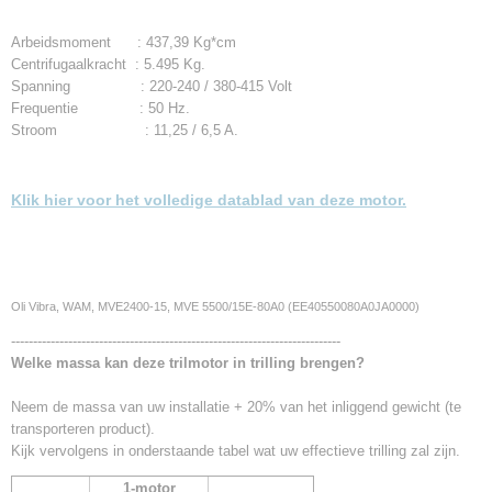
Arbeidsmoment : 437,39 Kg*cm
Centrifugaalkracht : 5.495 Kg.
Spanning : 220-240 / 380-415 Volt
Frequentie : 50 Hz.
Stroom : 11,25 / 6,5 A.
Klik hier voor het volledige datablad van deze motor.
Oli Vibra, WAM, MVE2400-15, MVE 5500/15E-80A0 (EE40550080A0JA0000)
---------------------------------------------------------------------------
Welke massa kan deze trilmotor in trilling brengen?
Neem de massa van uw installatie + 20% van het inliggend gewicht (te
transporteren product).
Kijk vervolgens in onderstaande tabel wat uw effectieve trilling zal zijn.
1-motor