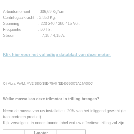
Arbeidsmoment : 306,69 Kg*cm
Centrifugaalkracht : 3.853 Kg.
Spanning : 220-240 / 380-415 Volt
Frequentie : 50 Hz.
Stroom : 7,18 / 4,15 A.
Klik hier voor het volledige datablad van deze motor.
Oli Vibra, WAM, MVE 3800/15E-75A0 (EE40380075A0JA0000)
---------------------------------------------------------------------------
Welke massa kan deze trilmotor in trilling brengen?
Neem de massa van uw installatie + 20% van het inliggend gewicht (te
transporteren product).
Kijk vervolgens in onderstaande tabel wat uw effectieve trilling zal zijn.
1-motor