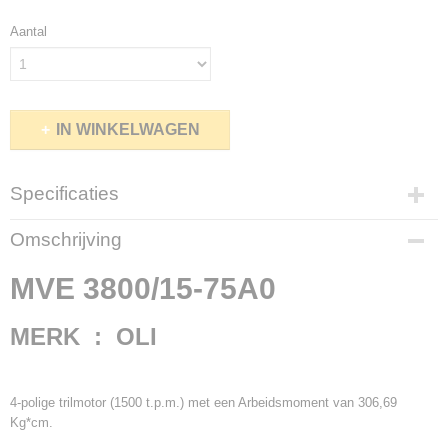
Aantal
IN WINKELWAGEN
Specificaties
Netto gewicht
Omschrijving
125,00 Kg
Bruto gewicht
MVE 3800/15-75A0
135,00 Kg
MERK : OLI
4-polige trilmotor (1500 t.p.m.) met een Arbeidsmoment van 306,69
Kg*cm.