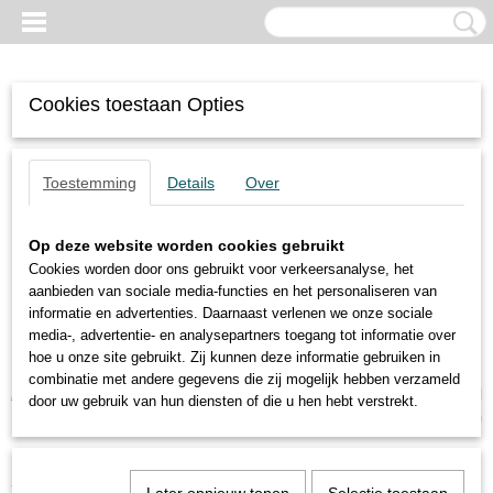
Cookies toestaan Opties
Toestemming
Details
Over
Op deze website worden cookies gebruikt
Cookies worden door ons gebruikt voor verkeersanalyse, het
aanbieden van sociale media-functies en het personaliseren van
informatie en advertenties. Daarnaast verlenen we onze sociale
media-, advertentie- en analysepartners toegang tot informatie over
hoe u onze site gebruikt. Zij kunnen deze informatie gebruiken in
combinatie met andere gegevens die zij mogelijk hebben verzameld
Inloggen
Registreren
UW WINKELWAGEN
door uw gebruik van hun diensten of die u hen hebt verstrekt.
Geen producten
(0)
Home
>
Trilmotoren
>
4-polige motoren
>
Oli
>
MVE 3800/15-75A0