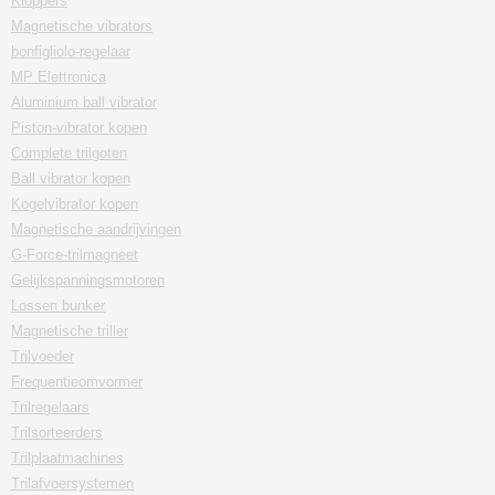
Kloppers
Magnetische vibrators
bonfigliolo-regelaar
MP Elettronica
Aluminium ball vibrator
Piston-vibrator kopen
Complete trilgoten
Ball vibrator kopen
Kogelvibrator kopen
Magnetische aandrijvingen
G-Force-trilmagneet
Gelijkspanningsmotoren
Lossen bunker
Magnetische triller
Trilvoeder
Frequentieomvormer
Trilregelaars
Trilsorteerders
Trilplaatmachines
Trilafvoersystemen