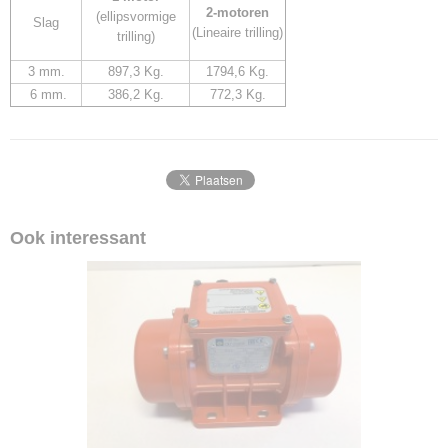
2-motoren
(ellipsvormige
Slag
(Lineaire trilling)
trilling)
3 mm.
897,3 Kg.
1794,6 Kg.
6 mm.
386,2 Kg.
772,3 Kg.
Ook interessant