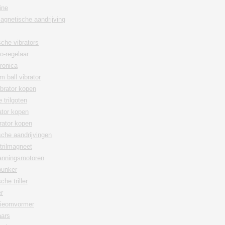
ine
agnetische aandrijving
che vibrators
lo-regelaar
ronica
m ball vibrator
ibrator kopen
 trilgoten
rator kopen
rator kopen
che aandrijvingen
trilmagneet
anningsmotoren
bunker
he triller
er
tieomvormer
aars