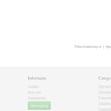
Triltechniekshop.nl | Ni
Informatie
Catego
Contact
Trilmoto
Over ons
Trilmagn
Voorwaarden
Pneumati
Triltafels
Herroeping
Frequent