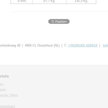
6 mm.
67,7 Kg.
135,3 Kg.
:+31(0)162 432012
in
jverheidsweg 38 | 4906 CL Oosterhout (NL) | T.
|
rieën
ren
eten
sche Trillers
ieregelaars