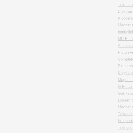
Trilmach
Elektrom
Kloppers
Magnetis
bonfiglio
MP Elett
Aluminiu
Piston-v
Complete
Ball vib
Kogelvib
Magnetis
G-Force-
Gelijksp
Lossen 
Magnetisc
Trilvoed
Frequen
Trilregel