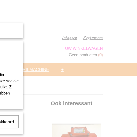
Inloggen
Registreren
UW WINKELWAGEN
Geen producten
(0)
ARS
TRILMACHINE
+
ia-
nze sociale
ikt. Zij
hebben
Ook interessant
akkoord