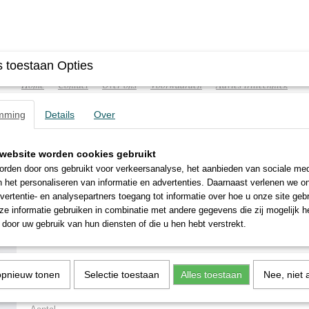
 toestaan Opties
Home
Contact
Over ons
Voorwaarden
Advies triltechniek
mming
Details
Over
website worden cookies gebruikt
ATISCHE TRILLERS
TRILTAFELS
FREQUENTIEREGELA
rden door ons gebruikt voor verkeersanalyse, het aanbieden van sociale med
n het personaliseren van informatie en advertenties. Daarnaast verlenen we o
vertentie- en analysepartners toegang tot informatie over hoe u onze site gebru
/15-50A0
e informatie gebruiken in combinatie met andere gegevens die zij mogelijk 
door uw gebruik van hun diensten of die u hen hebt verstrekt.
MVE 700/15-50A0
€ 375,00
(exclusief btw 21%)
opnieuw tonen
Selectie toestaan
Alles toestaan
Nee, niet 
Levertijd 2 tot 3 werkdagen