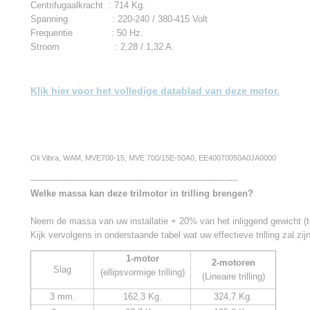
Centrifugaalkracht : 714 Kg.
Spanning : 220-240 / 380-415 Volt
Frequentie : 50 Hz.
Stroom : 2,28 / 1,32 A.
Klik hier voor het volledige datablad van deze motor.
Oli Vibra, WAM, MVE700-15, MVE 700/15E-50A0, EE40070050A0JA0000
---------------------------------------------------------------------------
Welke massa kan deze trilmotor in trilling brengen?
Neem de massa van uw installatie + 20% van het inliggend gewicht (te
Kijk vervolgens in onderstaande tabel wat uw effectieve trilling zal zijn
1-motor
2-motoren
Slag
(ellipsvormige trilling)
(Lineaire trilling)
3 mm.
162,3 Kg.
324,7 Kg.