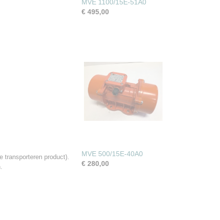
MVE 1100/15E-51A0
€ 495,00
MVE 500/15E-40A0
 transporteren product).
€ 280,00
.