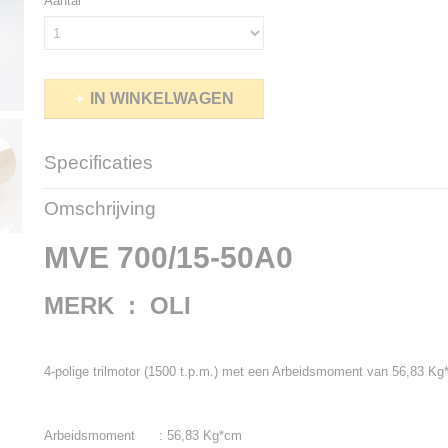
Aantal
IN WINKELWAGEN
Specificaties
Productcode
MVE700-15
Omschrijving
Netto gewicht
27,00 Kg
Bruto gewicht
28,00 Kg
MVE 700/15-50A0
MERK : OLI
4-polige trilmotor (1500 t.p.m.) met een Arbeidsmoment van 56,83 Kg
Arbeidsmoment : 56,83 Kg*cm