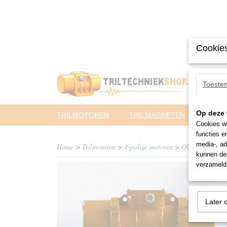
Cookies
Toeste
Op deze 
TRILMOTOREN
TRILMAGNETEN
PNEUM
Cookies wo
functies e
media-, ad
Home
>
Trilmotoren
>
4-polige motoren
>
Oli
>
MVE 700
kunnen dez
verzameld 
Later 