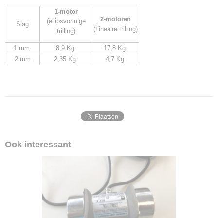
1-motor
2-motoren
(ellipsvormige
Slag
(Lineaire trilling)
trilling)
1 mm.
8,9 Kg.
17,8 Kg.
2 mm.
2,35 Kg.
4,7 Kg.
Ook interessant