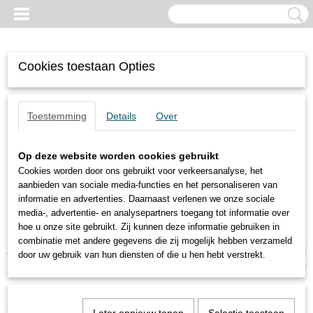
Cookies toestaan Opties
Toestemming
Details
Over
Op deze website worden cookies gebruikt
Cookies worden door ons gebruikt voor verkeersanalyse, het
aanbieden van sociale media-functies en het personaliseren van
informatie en advertenties. Daarnaast verlenen we onze sociale
media-, advertentie- en analysepartners toegang tot informatie over
hoe u onze site gebruikt. Zij kunnen deze informatie gebruiken in
combinatie met andere gegevens die zij mogelijk hebben verzameld
Inloggen
Registreren
UW WINKELWAGEN
door uw gebruik van hun diensten of die u hen hebt verstrekt.
Geen producten
(0)
Home
>
Trilmotoren
>
2-polige motoren
>
Oli
>
MVE60/3E-10A0