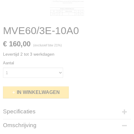
MVE60/3E-10A0
€ 160,00
(exclusief btw 21%)
Levertijd 2 tot 3 werkdagen
Aantal
IN WINKELWAGEN
Specificaties
EAN code
Omschrijving
MVE60-3-10A0