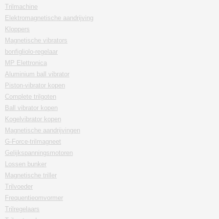
Trilmachine
Elektromagnetische aandrijving
Kloppers
Magnetische vibrators
bonfigliolo-regelaar
MP Elettronica
Aluminium ball vibrator
Piston-vibrator kopen
Complete trilgoten
Ball vibrator kopen
Kogelvibrator kopen
Magnetische aandrijvingen
G-Force-trilmagneet
Gelijkspanningsmotoren
Lossen bunker
Magnetische triller
Trilvoeder
Frequentieomvormer
Trilregelaars