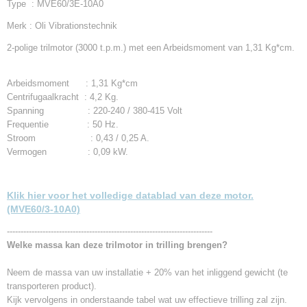
Type : MVE60/3E-10A0
Netto gewicht
4,20 Kg
Merk : Oli Vibrationstechnik
Bruto gewicht
2-polige trilmotor (3000 t.p.m.) met een Arbeidsmoment van 1,31 Kg*cm.
5,20 Kg
Arbeidsmoment : 1,31 Kg*cm
Centrifugaalkracht : 4,2 Kg.
Spanning : 220-240 / 380-415 Volt
Frequentie : 50 Hz.
Stroom : 0,43 / 0,25 A.
Vermogen : 0,09 kW.
Klik hier voor het volledige datablad van deze motor.
(MVE60/3-10A0)
---------------------------------------------------------------------------
Welke massa kan deze trilmotor in trilling brengen?
Neem de massa van uw installatie + 20% van het inliggend gewicht (te
transporteren product).
Kijk vervolgens in onderstaande tabel wat uw effectieve trilling zal zijn.