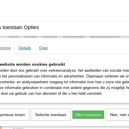
 toestaan Opties
Home
Contact
Over ons
Voorwaarden
Advies triltechniek
mming
Details
Over
website worden cookies gebruikt
ATISCHE TRILLERS
TRILTAFELS
FREQUENTIEREGELA
rden door ons gebruikt voor verkeersanalyse, het aanbieden van sociale med
n het personaliseren van informatie en advertenties. Daarnaast verlenen we o
vertentie- en analysepartners toegang tot informatie over hoe u onze site gebru
/3E-40A0
e informatie gebruiken in combinatie met andere gegevens die zij mogelijk 
door uw gebruik van hun diensten of die u hen hebt verstrekt.
MVE 500/3E-40A0
€ 290,00
(exclusief btw 21%)
opnieuw tonen
Selectie toestaan
Alles toestaan
Nee, niet 
Levertijd 2 tot 3 werkdagen