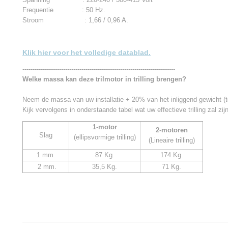
Frequentie : 50 Hz.
Stroom : 1,66 / 0,96 A.
Klik hier voor het volledige datablad.
---------------------------------------------------------------------------
Welke massa kan deze trilmotor in trilling brengen?
Neem de massa van uw installatie + 20% van het inliggend gewicht (te
Kijk vervolgens in onderstaande tabel wat uw effectieve trilling zal zijn
1-motor
2-motoren
Slag
(ellipsvormige trilling)
(Lineaire trilling)
1 mm.
87 Kg.
174 Kg.
2 mm.
35,5 Kg.
71 Kg.