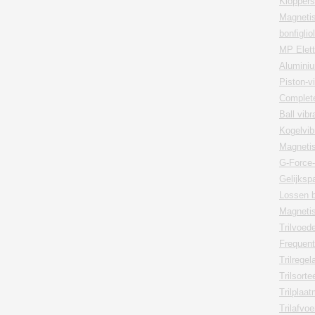
Kloppers
Magnetis
bonfiglio
MP Elett
Aluminiu
Piston-v
Complete
Ball vib
Kogelvib
Magnetis
G-Force-
Gelijksp
Lossen 
Magnetisc
Trilvoed
Frequen
Trilregel
Trilsorte
Trilplaa
Trilafvo