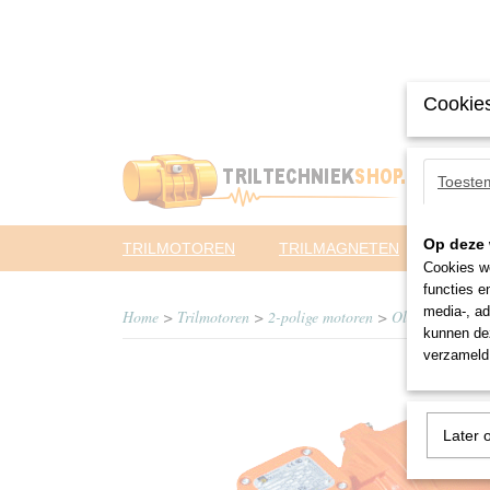
Cookies
Toeste
Op deze 
TRILMOTOREN
TRILMAGNETEN
PNEUM
Cookies wo
functies e
media-, ad
Home
>
Trilmotoren
>
2-polige motoren
>
Oli
>
MVE 500
kunnen dez
verzameld 
Later 