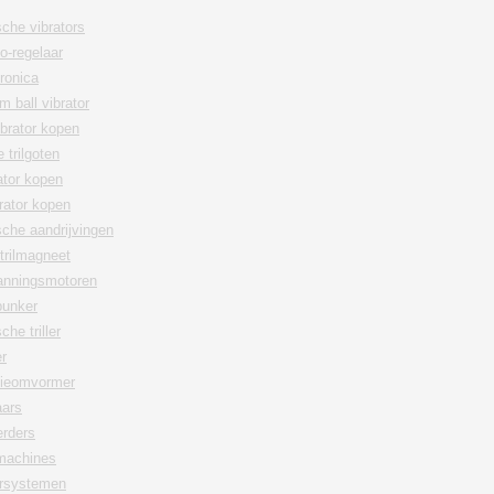
che vibrators
lo-regelaar
ronica
m ball vibrator
ibrator kopen
 trilgoten
rator kopen
rator kopen
che aandrijvingen
trilmagneet
anningsmotoren
bunker
he triller
er
tieomvormer
aars
erders
tmachines
ersystemen