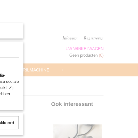
Inloggen
Registreren
UW WINKELWAGEN
Geen producten
(0)
ARS
TRILMACHINE
+
ia-
nze sociale
ikt. Zij
hebben
Ook interessant
akkoord