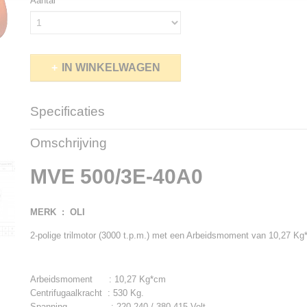
Aantal
IN WINKELWAGEN
Specificaties
Productcode
MVE500-3
Omschrijving
Netto gewicht
16,00 Kg
Bruto gewicht
17,00 Kg
MVE 500/3E-40A0
MERK : OLI
2-polige trilmotor (3000 t.p.m.) met een Arbeidsmoment van 10,27 Kg
Arbeidsmoment : 10,27 Kg*cm
Centrifugaalkracht : 530 Kg.
Spanning : 220-240 / 380-415 Volt