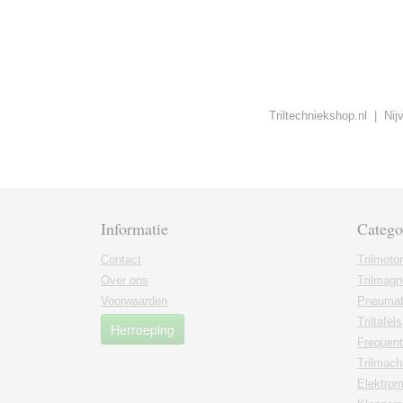
Triltechniekshop.nl | Ni
Informatie
Catego
Contact
Trilmoto
Over ons
Trilmagn
Voorwaarden
Pneumati
Triltafels
Herroeping
Frequent
Trilmach
Elektrom