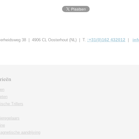
:+31(0)162 432012
in
jverheidsweg 38 | 4906 CL Oosterhout (NL) | T.
|
rieën
ren
eten
sche Trillers
ieregelaars
ine
agnetische aandrijving