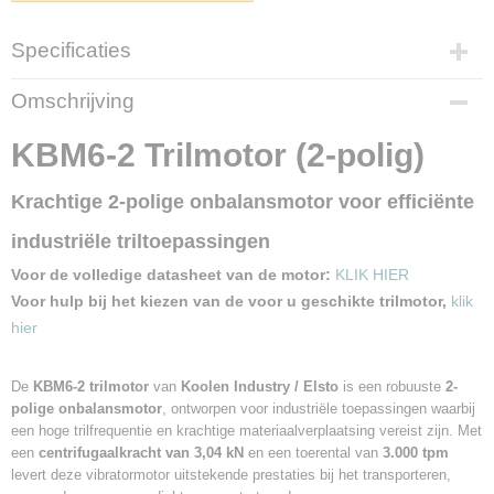
Specificaties
Merk
Omschrijving
Koolen Industry (Elsto)
Type
KBM6-2 Trilmotor (2-polig)
KBM6-2
Arbeidsmoment
Krachtige 2-polige onbalansmotor voor efficiënte
6,2 KgCm
Centrifugaal kracht
industriële triltoepassingen
3,04 KN
Voor de volledige datasheet van de motor:
KLIK HIER
Toerental
Voor hulp bij het kiezen van de voor u geschikte trilmotor,
klik
3000 t.p.m.
hier
Frequentie
50 Hz.
Ingangsvermogen
De
KBM6-2 trilmotor
van
Koolen Industry / Elsto
is een robuuste
2-
270 W.
polige onbalansmotor
, ontworpen voor industriële toepassingen waarbij
een hoge trilfrequentie en krachtige materiaalverplaatsing vereist zijn. Met
Voedingsspanning
een
230/400 Volt
centrifugaalkracht van 3,04 kN
en een toerental van
3.000 tpm
levert deze vibratormotor uitstekende prestaties bij het transporteren,
Stroom