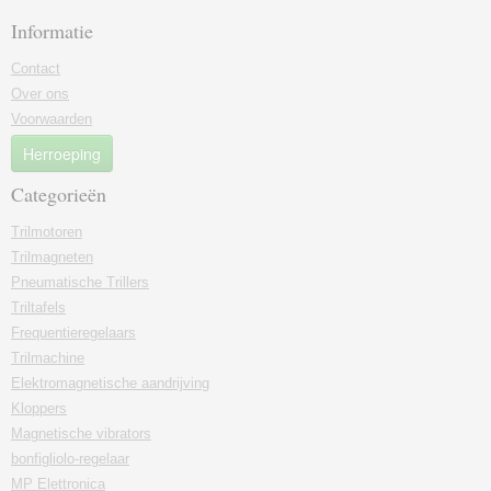
Informatie
Contact
Over ons
Voorwaarden
Herroeping
Categorieën
Trilmotoren
Trilmagneten
Pneumatische Trillers
Triltafels
Frequentieregelaars
Trilmachine
Elektromagnetische aandrijving
Kloppers
Magnetische vibrators
bonfigliolo-regelaar
MP Elettronica