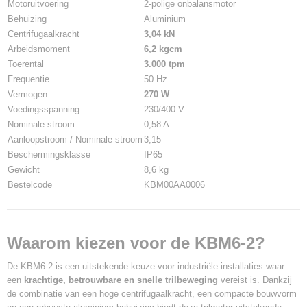
Motoruitvoering
2-polige onbalansmotor
Behuizing
Aluminium
Centrifugaalkracht
3,04 kN
Arbeidsmoment
6,2 kgcm
Toerental
3.000 tpm
Frequentie
50 Hz
Vermogen
270 W
Voedingsspanning
230/400 V
Nominale stroom
0,58 A
Aanloopstroom / Nominale stroom
3,15
Beschermingsklasse
IP65
Gewicht
8,6 kg
Bestelcode
KBM00AA0006
Waarom kiezen voor de KBM6-2?
De KBM6-2 is een uitstekende keuze voor industriële installaties waar
een
krachtige, betrouwbare en snelle trilbeweging
vereist is. Dankzij
de combinatie van een hoge centrifugaalkracht, een compacte bouwvorm