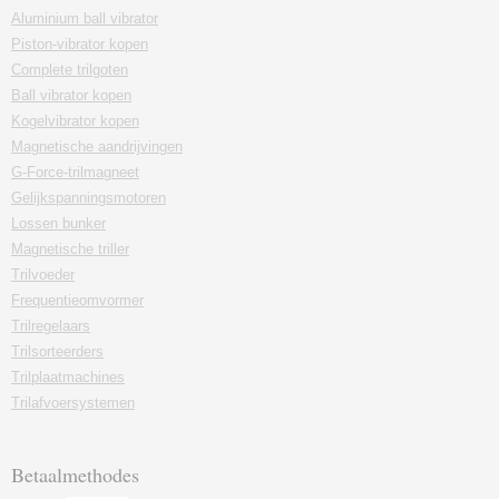
Aluminium ball vibrator
Piston-vibrator kopen
Complete trilgoten
Ball vibrator kopen
Kogelvibrator kopen
Magnetische aandrijvingen
G-Force-trilmagneet
Gelijkspanningsmotoren
Lossen bunker
Magnetische triller
Trilvoeder
Frequentieomvormer
Trilregelaars
Trilsorteerders
Trilplaatmachines
Trilafvoersystemen
Betaalmethodes