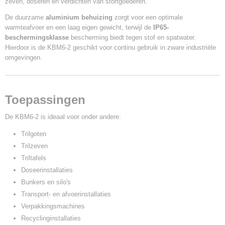
zeven, doseren en verdichten van stortgoederen.
058 A.
Power Factor (cos Phi)
De duurzame
aluminium behuizing
zorgt voor een optimale
warmteafvoer en een laag eigen gewicht, terwijl de
IP
IP65-
beschermingsklasse
65
bescherming biedt tegen stof en spatwater.
Hierdoor is de KBM6-2 geschikt voor continu gebruik in zware industriële
Gewicht
omgevingen.
8,6 Kg.
Toepassingen
De KBM6-2 is ideaal voor onder andere:
Trilgoten
Trilzeven
Triltafels
Doseerinstallaties
Bunkers en silo's
Transport- en afvoerinstallaties
Verpakkingsmachines
Recyclinginstallaties