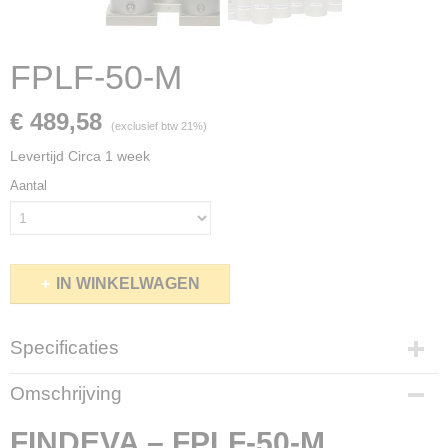
FPLF-50-M
€ 489,58
(exclusief btw 21%)
Levertijd Circa 1 week
Aantal
IN WINKELWAGEN
Specificaties
Netto gewicht
Omschrijving
3,05 Kg
Bruto gewicht
FINDEVA – FPLF-50-M