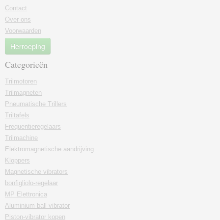
Contact
Over ons
Voorwaarden
Herroeping
Categorieën
Trilmotoren
Trilmagneten
Pneumatische Trillers
Triltafels
Frequentieregelaars
Trilmachine
Elektromagnetische aandrijving
Kloppers
Magnetische vibrators
bonfigliolo-regelaar
MP Elettronica
Aluminium ball vibrator
Piston-vibrator kopen