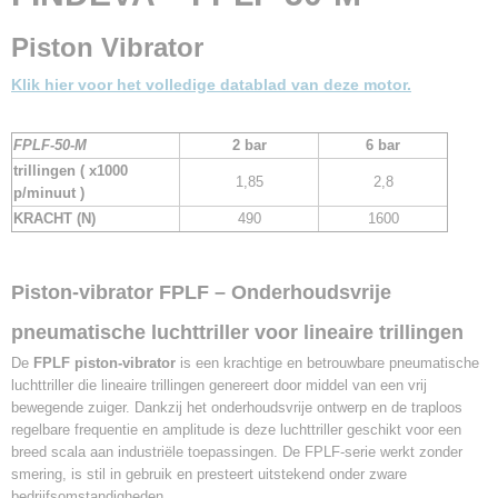
4,00 Kg
Aantal trillingen 2 bar
Piston Vibrator
1850 per minuut
Aantal Trillingen 6 bar
Klik hier voor het volledige datablad van deze motor.
2800 per minuut
Kracht 2 bar
FPLF-50-M
2 bar
6 bar
490 N.
trillingen ( x1000
Kracht 6 bar
1,85
2,8
p/minuut )
1600 N.
KRACHT
(N)
490
1600
Luchtverbruik 2 bar
48 l/min.
Luchtverbruik 6 bar
Piston-vibrator FPLF – Onderhoudsvrije
190 l/min.
eigen gewicht
pneumatische luchttriller voor lineaire trillingen
3,05 Kg.
De
FPLF piston-vibrator
is een krachtige en betrouwbare pneumatische
luchttriller die lineaire trillingen genereert door middel van een vrij
bewegende zuiger. Dankzij het onderhoudsvrije ontwerp en de traploos
regelbare frequentie en amplitude is deze luchttriller geschikt voor een
breed scala aan industriële toepassingen. De FPLF-serie werkt zonder
smering, is stil in gebruik en presteert uitstekend onder zware
bedrijfsomstandigheden.