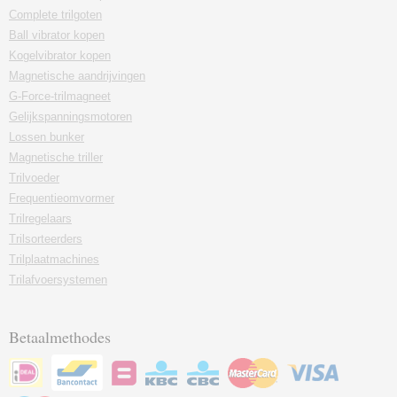
Complete trilgoten
Ball vibrator kopen
Kogelvibrator kopen
Magnetische aandrijvingen
G-Force-trilmagneet
Gelijkspanningsmotoren
Lossen bunker
Magnetische triller
Trilvoeder
Frequentieomvormer
Trilregelaars
Trilsorteerders
Trilplaatmachines
Trilafvoersystemen
Betaalmethodes