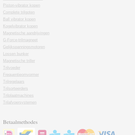
Piston-vibrator kopen
Complete trilgoten
Ball vibrator kopen
Kogelvibrator kopen
Magnetische aandrijvingen
G-Force-trilmagneet
Gelijkspanningsmotoren
Lossen bunker
Magnetische triller
Trilvoeder
Frequentieomvormer
Trilregelaars
Trilsorteerders
Trilplaatmachines
Trilafvoersystemen
Betaalmethodes