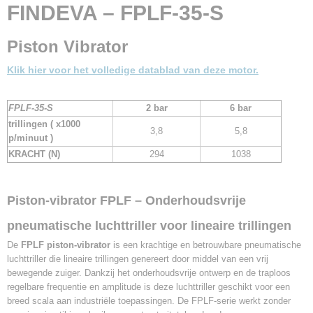
Bruto gewicht
FINDEVA – FPLF-35-S
2,00 Kg
Aantal trillingen 2 bar
Piston Vibrator
3800 per minuut
Aantal Trillingen 6 bar
Klik hier voor het volledige datablad van deze motor.
5800 per minuut
Kracht 2 bar
FPLF-35-S
2 bar
6 bar
294 N.
trillingen ( x1000
Kracht 6 bar
3,8
5,8
p/minuut )
1038 N.
KRACHT
(N)
294
1038
Luchtverbruik 2 bar
23 l/min.
Luchtverbruik 6 bar
Piston-vibrator FPLF – Onderhoudsvrije
162 l/min.
eigen gewicht
pneumatische luchttriller voor lineaire trillingen
0.93 Kg.
De
FPLF piston-vibrator
is een krachtige en betrouwbare pneumatische
luchttriller die lineaire trillingen genereert door middel van een vrij
bewegende zuiger. Dankzij het onderhoudsvrije ontwerp en de traploos
regelbare frequentie en amplitude is deze luchttriller geschikt voor een
breed scala aan industriële toepassingen. De FPLF-serie werkt zonder