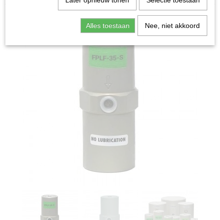
Later opnieuw tonen
Selectie toestaan
Alles toestaan
Nee, niet akkoord