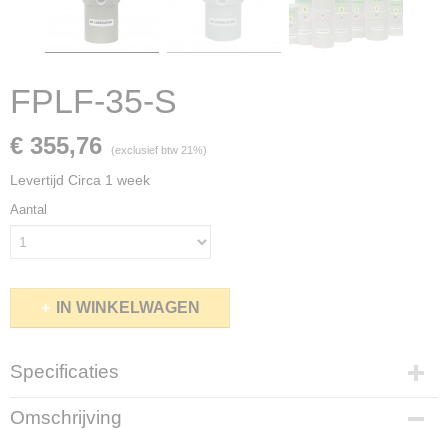
FPLF-35-S
€ 355,76
(exclusief btw 21%)
Levertijd Circa 1 week
Aantal
IN WINKELWAGEN
Specificaties
Netto gewicht
Omschrijving
0,93 Kg