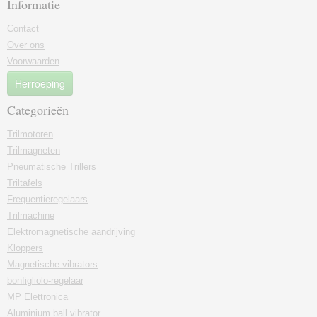
Informatie
Contact
Over ons
Voorwaarden
Herroeping
Categorieën
Trilmotoren
Trilmagneten
Pneumatische Trillers
Triltafels
Frequentieregelaars
Trilmachine
Elektromagnetische aandrijving
Kloppers
Magnetische vibrators
bonfigliolo-regelaar
MP Elettronica
Aluminium ball vibrator