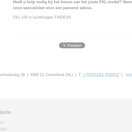
Heeft u hulp nodig bij het kiezen van het juiste FKL-model? Nee
onze specialisten voor een passend advies.
FKL-100 in luchtklopper FINDEVA
:+31(0)162 432012
in
jverheidsweg 38 | 4906 CL Oosterhout (NL) | T.
|
rieën
ren
eten