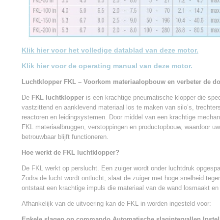
Klik hier voor het volledige datablad van deze motor.
Klik hier voor de operating manual van deze motor.
Luchtklopper FKL – Voorkom materiaalopbouw en verbeter de d
De
FKL luchtklopper
is een krachtige pneumatische klopper die spec
vastzittend en aanklevend materiaal los te maken van silo’s, trechters,
reactoren en leidingsystemen. Door middel van een krachtige mecha
FKL materiaalbruggen, verstoppingen en productopbouw, waardoor uw
betrouwbaar blijft functioneren.
Hoe werkt de FKL luchtklopper?
De FKL werkt op perslucht. Een zuiger wordt onder luchtdruk opgesp
Zodra de lucht wordt ontlucht, slaat de zuiger met hoge snelheid tege
ontstaat een krachtige impuls die materiaal van de wand losmaakt en 
Afhankelijk van de uitvoering kan de FKL in worden ingesteld voor:
Enkele slagen op commando
Automatische slagintervallen
Inste