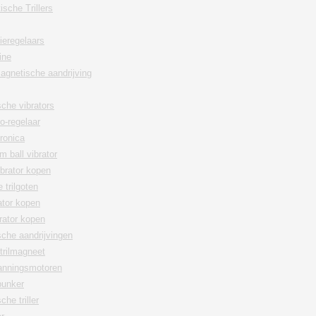
sche Trillers
ieregelaars
ine
agnetische aandrijving
che vibrators
lo-regelaar
ronica
m ball vibrator
ibrator kopen
 trilgoten
rator kopen
rator kopen
che aandrijvingen
trilmagneet
anningsmotoren
bunker
he triller