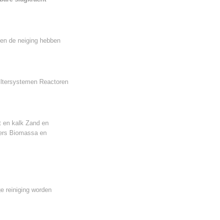
len de neiging hebben
Filtersystemen Reactoren
t en kalk Zand en
ders Biomassa en
e reiniging worden