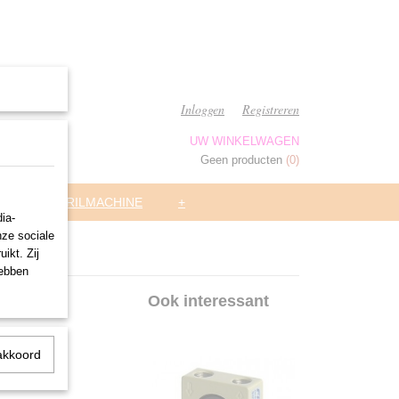
Inloggen
Registreren
UW WINKELWAGEN
Geen producten
(0)
ARS
TRILMACHINE
+
ia-
nze sociale
ikt. Zij
hebben
Ook interessant
akkoord