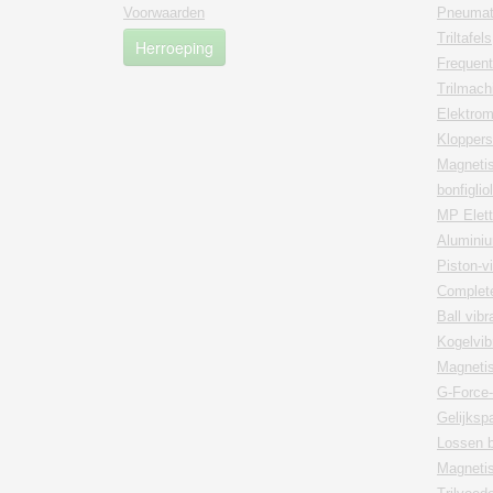
Voorwaarden
Pneumati
Triltafels
Herroeping
Frequent
Trilmach
Elektrom
Kloppers
Magnetis
bonfiglio
MP Elett
Aluminiu
Piston-v
Complete
Ball vib
Kogelvib
Magnetis
G-Force-
Gelijksp
Lossen 
Magnetisc