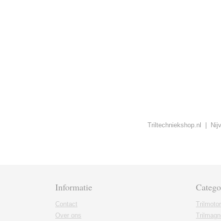
Triltechniekshop.nl | Ni
Informatie
Catego
Contact
Trilmoto
Over ons
Trilmagn