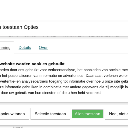
 toestaan Opties
Home
Contact
Over ons
Voorwaarden
Advies triltechniek
mming
Details
Over
website worden cookies gebruikt
ATISCHE TRILLERS
TRILTAFELS
FREQUENTIEREGELA
rden door ons gebruikt voor verkeersanalyse, het aanbieden van sociale med
n het personaliseren van informatie en advertenties. Daarnaast verlenen we o
vertentie- en analysepartners toegang tot informatie over hoe u onze site gebru
e informatie gebruiken in combinatie met andere gegevens die zij mogelijk 
door uw gebruik van hun diensten of die u hen hebt verstrekt.
FKL-100 in
€ 644,27
(exclusief btw 21%)
opnieuw tonen
Selectie toestaan
Alles toestaan
Nee, niet 
Levertijd circa 3 werkdagen