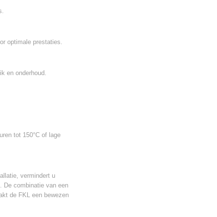
s.
or optimale prestaties.
uik en onderhoud.
uren tot 150°C of lage
llatie, vermindert u
d. De combinatie van een
maakt de FKL een bewezen