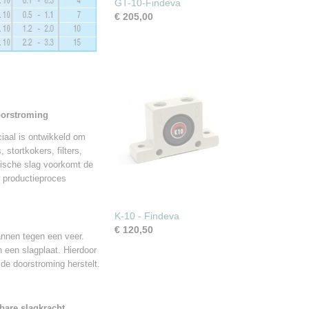
GT-10-Findeva
€ 205,00
oorstroming
iaal is ontwikkeld om
 stortkokers, filters,
nische slag voorkomt de
 productieproces
K-10 - Findeva
€ 120,50
annen tegen een veer.
n een slagplaat. Hierdoor
de doorstroming herstelt.
lbare slagkracht