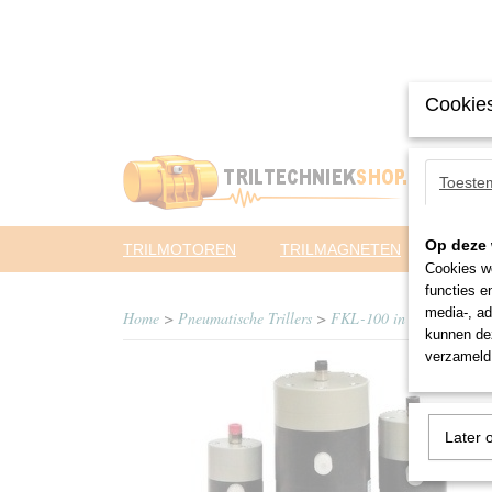
Cookies
Toeste
Op deze 
TRILMOTOREN
TRILMAGNETEN
PNEUM
Cookies wo
functies e
media-, ad
Home
>
Pneumatische Trillers
>
FKL-100 in
kunnen dez
verzameld 
Later 