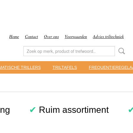
Home
Contact
Over ons
Voorwaarden
Advies triltechniek
ATISCHE TRILLERS
TRILTAFELS
FREQUENTIEREGELA
ing
✔
Ruim assortiment