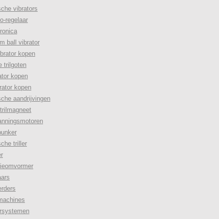
che vibrators
lo-regelaar
ronica
m ball vibrator
ibrator kopen
 trilgoten
rator kopen
rator kopen
che aandrijvingen
trilmagneet
anningsmotoren
bunker
he triller
er
tieomvormer
aars
erders
tmachines
ersystemen