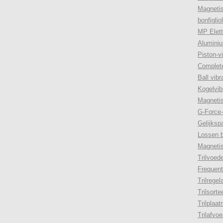
Magnetis
bonfiglio
MP Elett
Aluminiu
Piston-v
Complete
Ball vib
Kogelvib
Magnetis
G-Force-
Gelijksp
Lossen 
Magnetisc
Trilvoed
Frequen
Trilregel
Trilsorte
Trilplaa
Trilafvo