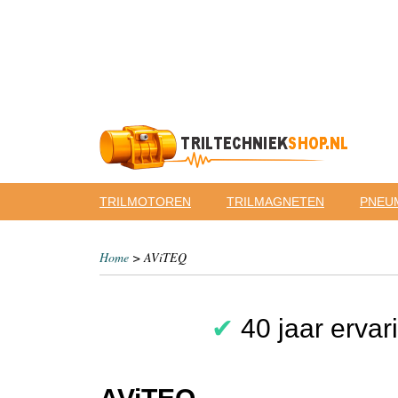
TRILMOTOREN
TRILMAGNETEN
PNEUM
Home
> AViTEQ
✔
40 jaar ervar