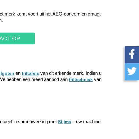
Het merk komt voort uit het AEG-concern en draagt
n.
ACT OP
en
van dit erkende merk. Indien u
rilgoten
triltafels
en. We hebben een breed aanbod aan
van
triltechniek
ventueel in samenwerking met
– uw machine
Stijma