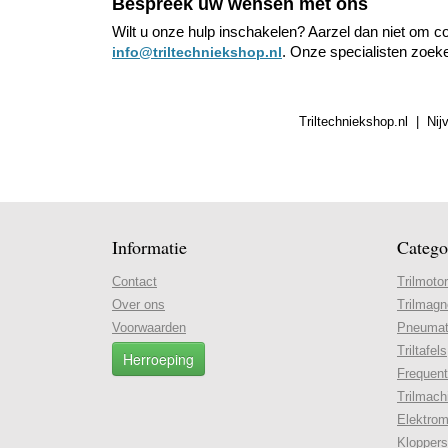
Bespreek uw wensen met ons
Wilt u onze hulp inschakelen? Aarzel dan niet om co
. Onze specialisten zoek
info@triltechniekshop.nl
Triltechniekshop.nl | Ni
Informatie
Catego
Contact
Trilmoto
Over ons
Trilmagn
Voorwaarden
Pneumati
Triltafels
Herroeping
Frequent
Trilmach
Elektrom
Kloppers