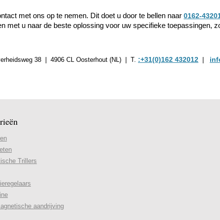
ntact met ons op te nemen. Dit doet u door te bellen naar
0162-4320
en met u naar de beste oplossing voor uw specifieke toepassingen, zo
:+31(0)162 432012
in
jverheidsweg 38 | 4906 CL Oosterhout (NL) | T.
|
rieën
ren
eten
sche Trillers
ieregelaars
ine
agnetische aandrijving