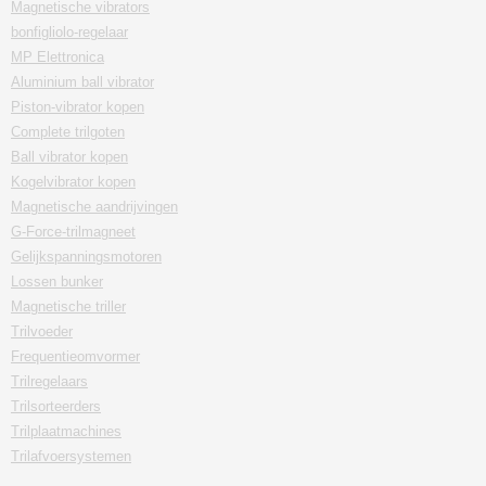
Magnetische vibrators
bonfigliolo-regelaar
MP Elettronica
Aluminium ball vibrator
Piston-vibrator kopen
Complete trilgoten
Ball vibrator kopen
Kogelvibrator kopen
Magnetische aandrijvingen
G-Force-trilmagneet
Gelijkspanningsmotoren
Lossen bunker
Magnetische triller
Trilvoeder
Frequentieomvormer
Trilregelaars
Trilsorteerders
Trilplaatmachines
Trilafvoersystemen