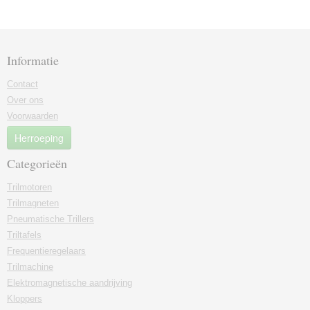
Informatie
Contact
Over ons
Voorwaarden
Herroeping
Categorieën
Trilmotoren
Trilmagneten
Pneumatische Trillers
Triltafels
Frequentieregelaars
Trilmachine
Elektromagnetische aandrijving
Kloppers