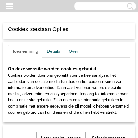
Cookies toestaan Opties
Toestemming
Details
Over
Op deze website worden cookies gebruikt
Cookies worden door ons gebruikt voor verkeersanalyse, het
aanbieden van sociale media-functies en het personaliseren van
informatie en advertenties. Daarnaast verlenen we onze sociale
media-, advertentie- en analysepartners toegang tot informatie over
hoe u onze site gebruikt. Zij kunnen deze informatie gebruiken in
combinatie met andere gegevens die zij mogelijk hebben verzameld
Inloggen
Registreren
UW WINKELWAGEN
door uw gebruik van hun diensten of die u hen hebt verstrekt.
Geen producten
(0)
Home
>
Trilmotoren
>
6-polige motoren
>
Oli
>
MVE 300/1E-50A0