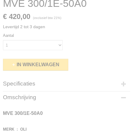
MVE 300/1E-50A0
€ 420,00
(exclusief btw 21%)
Levertijd 2 tot 3 dagen
Aantal
IN WINKELWAGEN
Specificaties
Netto gewicht
Omschrijving
27,00 Kg
Bruto gewicht
MVE 300/1E-50A0
28,00 Kg
MERK : OLI